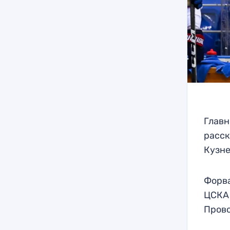
Главн
расск
Кузн
Форва
ЦСКА 
Пров