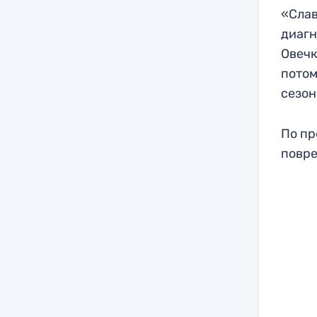
«Слав
диагн
Овечк
потом
сезон
По пр
повре