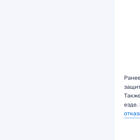
Ранее
защит
Такж
езде.
отказ