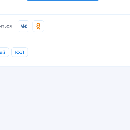
иться
ей
КХЛ