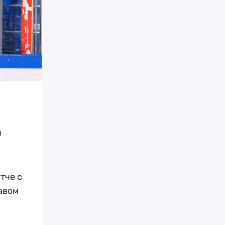
я
тче с
авом