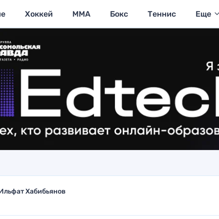
ие
Хоккей
MMA
Бокс
Теннис
Еще
Ильфат Хабибьянов