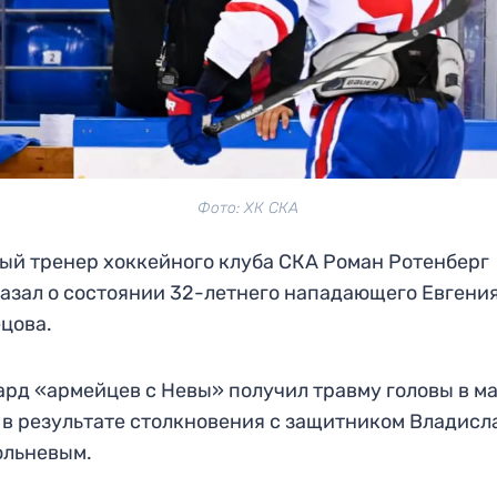
Фото: ХК СКА
ый тренер хоккейного клуба СКА Роман Ротенберг
азал о состоянии 32-летнего нападающего Евгени
ецова.
рд «армейцев с Невы» получил травму головы в ма
в результате столкновения с защитником Владисл
ольневым.