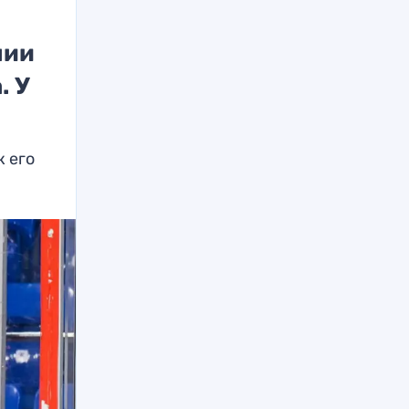
нии
. У
к его