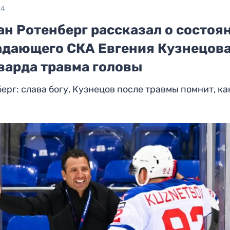
24
ан Ротенберг рассказал о состоя
адающего СКА Евгения Кузнецова
варда травма головы
ерг: слава богу, Кузнецов после травмы помнит, ка