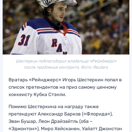
Шестеркин поблагодарил владельца «Рейнджерс»
после продления контракта. Фото: Reuters
Вратарь «Рейнджерс» Игорь Шестеркин попал в
список претендентов на приз самому ценному
хоккеисту Кубка Стэнли.
Помимо Шестеркина на награду также
претендуют Александр Барков («Флорида»),
Эван Бушар, Леон Драйзайтль (оба –
«Эдмонтон»), Миро Хейсканен, Уайатт Джонстон