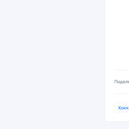
Подел
Хокк