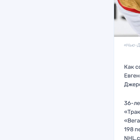
«Нью-Д
Как с
Евген
Джерс
36-ле
«Трак
«Вега
198 п
NHL.