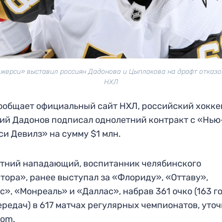
жерси» выставил россиян Дадонова и Цыплакова на драфт отказов
НХЛ
ообщает официальный сайт НХЛ, российский хокке
ий Дадонов подписал однолетний контракт с «Нью
и Девилз» на сумму $1 млн.
тний нападающий, воспитанник челябинского
тора», ранее выступал за «Флориду», «Оттаву»,
с», «Монреаль» и «Даллас», набрав 361 очко (163 г
ередач) в 617 матчах регулярных чемпионатов, уто
com.