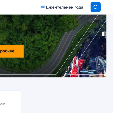
Джентельмен года
боле,