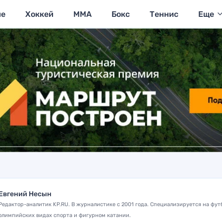
ие
Хоккей
MMA
Бокс
Теннис
Еще
Евгений Несын
Редактор-аналитик KP.RU. В журналистике с 2001 года. Специализируется на фут
олимпийских видах спорта и фигурном катании.