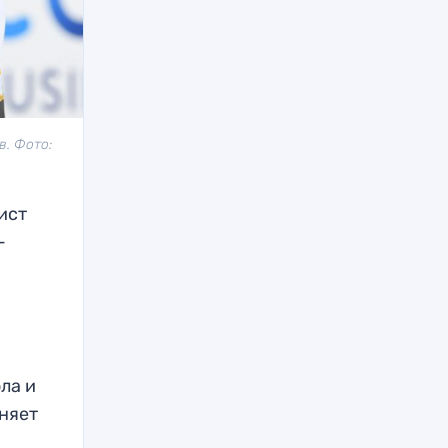
. Фото:
ист
-
ола и
чняет