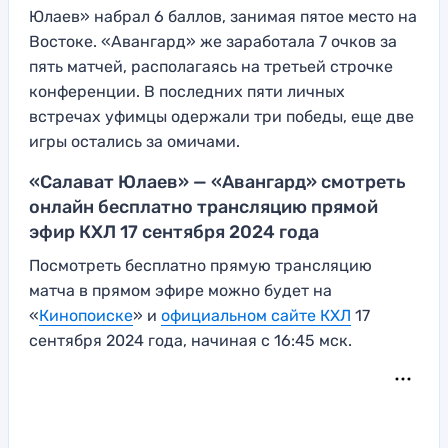
Юлаев» набрал 6 баллов, занимая пятое место на
Востоке. «Авангард» же заработала 7 очков за
пять матчей, располагаясь на третьей строчке
конференции. В последних пяти личных
встречах уфимцы одержали три победы, еще две
игры остались за омичами.
«Салават Юлаев» — «Авангард» смотреть
онлайн бесплатно трансляцию прямой
эфир КХЛ 17 сентября 2024 года
Посмотреть бесплатно прямую трансляцию
матча в прямом эфире можно будет на
«
Кинопоиске
» и
официальном сайте КХЛ
17
сентября 2024 года, начиная с 16:45 мск.