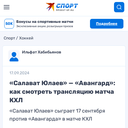
Бонусы на спортивные матчи
50K
Подробнее
Эксклюзивные акции, розыгрыши призов
Спорт
Хоккей
Ильфат Хабибьянов
17.09.2024
«Салават Юлаев» — «Авангард»:
как смотреть трансляцию матча
КХЛ
«Салават Юлаев» сыграет 17 сентября
против «Авангарда» в матче КХЛ