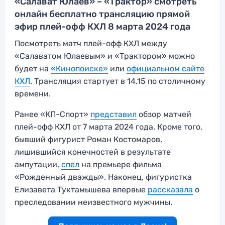
«Салават Юлаев» – «Трактор» смотреть
онлайн бесплатно трансляцию прямой
эфир плей-офф КХЛ 8 марта 2024 года
Посмотреть матч плей-офф КХЛ между
«Салаватом Юлаевым» и «Трактором» можно
будет на
«Кинопоиске»
или
официальном сайте
КХЛ
. Трансляция стартует в 14.15 по столичному
времени.
Ранее «КП-Спорт»
представил
обзор матчей
плей-офф КХЛ от 7 марта 2024 года. Кроме того,
бывший фигурист Роман Костомаров,
лишившийся конечностей в результате
ампутации,
спел
на премьере фильма
«Рожденный дважды». Наконец, фигуристка
Елизавета Туктамышева впервые
рассказала
о
преследовании неизвестного мужчины.