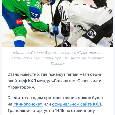
«Салават Юлаев» 8 марта сыграет с «Трактором» в
пятом матче серии плей-офф КХЛ. Фото: ХК «Салават
Юлаев»
Стало известно, где покажут пятый матч серии
плей-офф КХЛ между «Салаватом Юлаевым» и
«Трактором».
Следить за ходом противостояния можно будет
на
«Кинопоиске»
или
официальном сайте КХЛ
.
Трансляция стартует в 14.15 по столичному