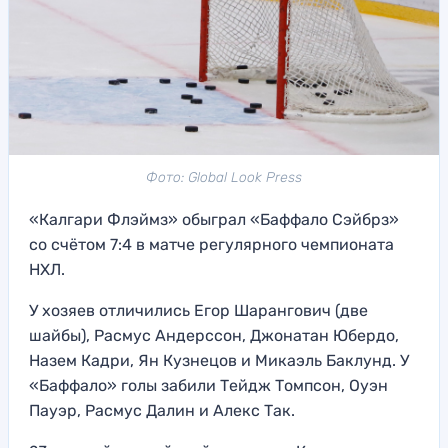
Фото: Global Look Press
«Калгари Флэймз» обыграл «Баффало Сэйбрз»
со счётом 7:4 в матче регулярного чемпионата
НХЛ.
У хозяев отличились Егор Шарангович (две
шайбы), Расмус Андерссон, Джонатан Юбердо,
Назем Кадри, Ян Кузнецов и Микаэль Баклунд. У
«Баффало» голы забили Тейдж Томпсон, Оуэн
Пауэр, Расмус Далин и Алекс Так.