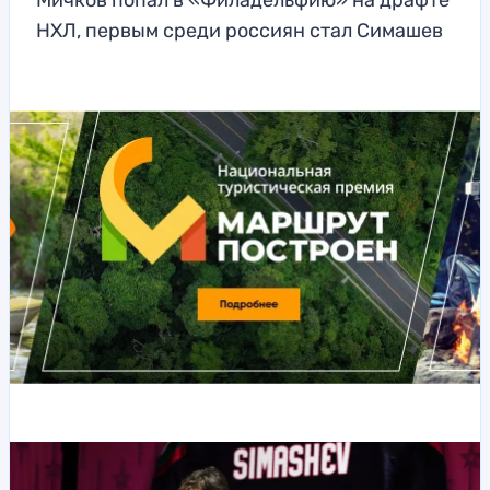
Мичков попал в «Филадельфию» на драфте
НХЛ, первым среди россиян стал Симашев