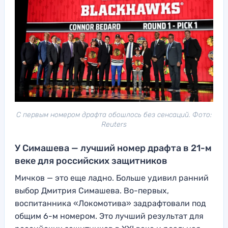
С первым номером драфта обошлось без сенсаций. Фото:
Reuters
У Симашева — лучший номер драфта в 21-м
веке для российских защитников
Мичков — это еще ладно. Больше удивил ранний
выбор Дмитрия Симашева. Во-первых,
воспитанника «Локомотива» задрафтовали под
общим 6-м номером. Это лучший результат для