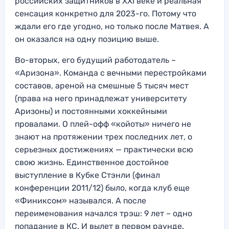
российских защитников в XXI веке и реальная
сенсация конкретно для 2023-го. Потому что
ждали его где угодно, но только после Матвея. А
он оказался на одну позицию выше.
Во-вторых, его будущий работодатель –
«Аризона». Команда с вечными перестройками
составов, ареной на смешные 5 тысяч мест
(права на него принадлежат университету
Аризоны) и постоянными хоккейными
провалами. О плей-офф «койоты» ничего не
знают на протяжении трех последних лет, о
серьезных достижениях — практически всю
свою жизнь. Единственное достойное
выступление в Кубке Стэнли (финал
конференции 2011/12) было, когда клуб еще
«Финиксом» назывался. А после
переименования начался трэш: 9 лет – одно
попадание в КС. И вылет в первом раунде.