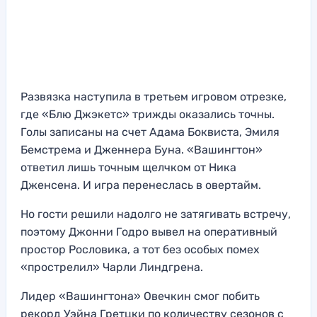
Развязка наступила в третьем игровом отрезке,
где «Блю Джэкетс» трижды оказались точны.
Голы записаны на счет Адама Боквиста, Эмиля
Бемстрема и Дженнера Буна. «Вашингтон»
ответил лишь точным щелчком от Ника
Дженсена. И игра перенеслась в овертайм.
Но гости решили надолго не затягивать встречу,
поэтому Джонни Годро вывел на оперативный
простор Рословика, а тот без особых помех
«прострелил» Чарли Линдгрена.
Лидер «Вашингтона» Овечкин смог побить
рекорд Уэйна Гретцки по количеству сезонов с