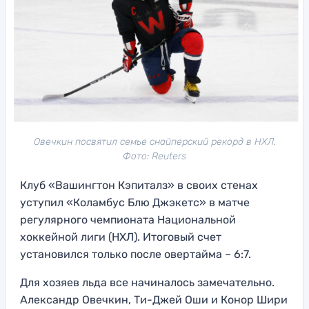
Овечкин посвятил семье снайперский рекорд в НХЛ.
Фото: Reuters
Клуб «Вашингтон Кэпиталз» в своих стенах
уступил «Коламбус Блю Джэкетс» в матче
регулярного чемпионата Национальной
хоккейной лиги (НХЛ). Итоговый счет
установился только после овертайма – 6:7.
Для хозяев льда все начиналось замечательно.
Александр Овечкин, Ти-Джей Оши и Конор Шири