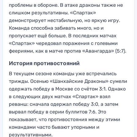
проблемы в обороне. В атаке драконы также не
слишком результативны. «Спартак»
демонстрирует нестабильную, но яркую игру.
Команда способна забивать много, но и
пропускает ещё больше. В последних матчах
«Спартак» чередовал поражения с голевыми
феериями, как в матче против «Авангарда» (5:7).
История противостояний
В текущем сезоне команды уже встречались
трижды. Осенью «Шанхайские Драконы» сумели
одержать победу в Москве со счётом 3:1. Однако
в следующих двух матчах «Спартак» взял
реванш: сначала одержал победу 3:0, а затем
вырвал победу в серии буллитов 7:6. Это
показывает, что противостояния между этими
командами часто бывают упорными и
результативными.