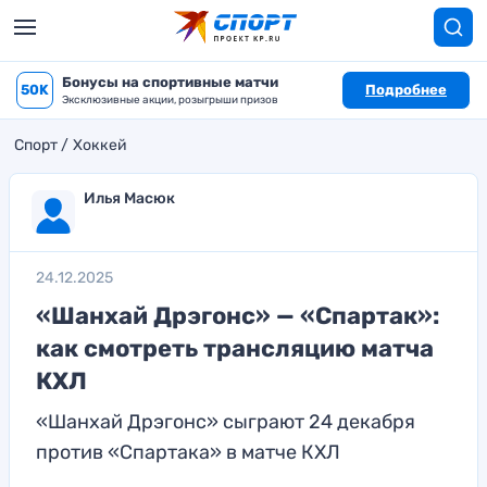
Бонусы на спортивные матчи
50K
Подробнее
Эксклюзивные акции, розыгрыши призов
Спорт
Хоккей
Илья Масюк
24.12.2025
«Шанхай Дрэгонс» — «Спартак»:
как смотреть трансляцию матча
КХЛ
«Шанхай Дрэгонс» сыграют 24 декабря
против «Спартака» в матче КХЛ