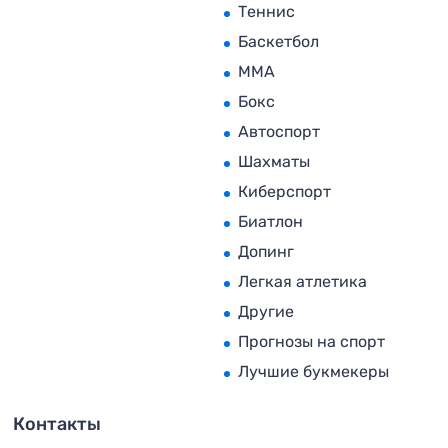
Теннис
Баскетбол
MMA
Бокс
Автоспорт
Шахматы
Киберспорт
Биатлон
Допинг
Легкая атлетика
Другие
Прогнозы на спорт
Лучшие букмекеры
Контакты