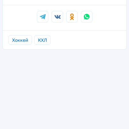
Хоккей
КХЛ