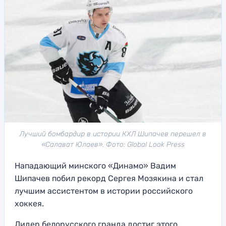
Лучший бомбардир в истории КХЛ Шипачев перешел в
«Салават Юлаев». Фото: Global Look Press
Нападающий минского «Динамо» Вадим
Шипачев побил рекорд Сергея Мозякина и стал
лучшим ассистентом в истории российского
хоккея.
Лидер белорусского гранда достиг этого