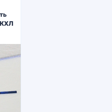
ть
 КХЛ