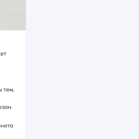
жет
 тем,
езон.
инято