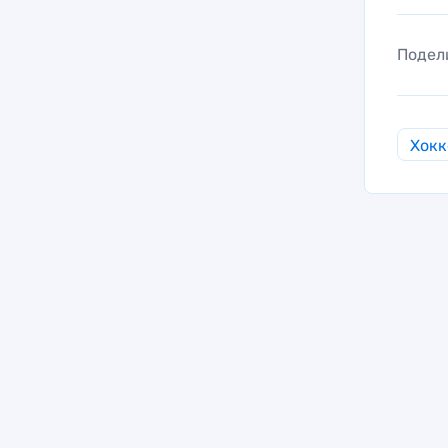
Подел
Хокк