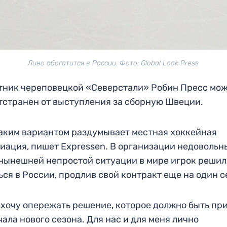
Ливо обогатится в России. Фото: Global Look Press
ник череповецкой «Северстали» Робин Пресс мо
тстранен от выступления за сборную Швеции.
аким вариантом раздумывает местная хоккейная
иация, пишет Expressen. В организации недовольны
 нынешней непростой ситуации в мире игрок решил
ься в России, продлив свой контракт еще на один с
 хочу опережать решение, которое должно быть пр
чала нового сезона. Для нас и для меня лично