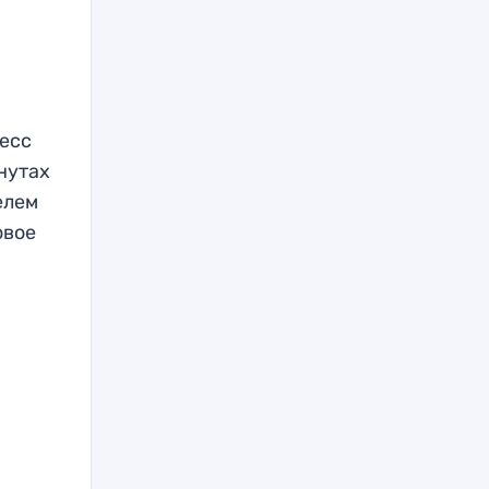
есс
инутах
елем
овое