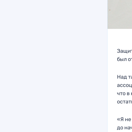
Защит
был о
Над т
ассоц
что в
остат
«Я не
до на