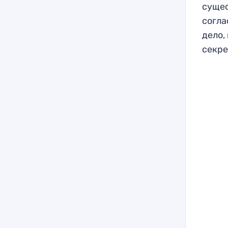
сущес
согла
дело,
секре