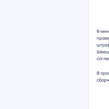
В мин
прове
штраф
Швеци
согла
В про
сбор