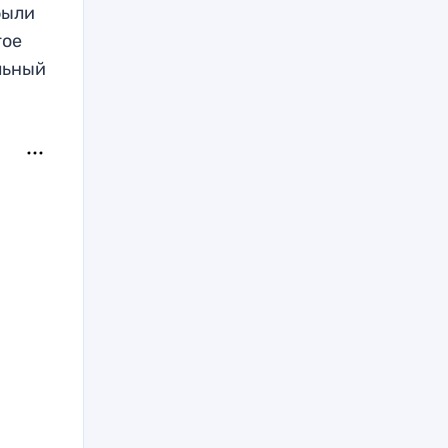
были
гое
альный