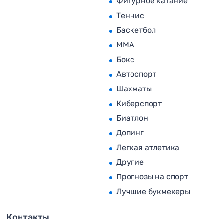
Фигурное катание
Теннис
Баскетбол
MMA
Бокс
Автоспорт
Шахматы
Киберспорт
Биатлон
Допинг
Легкая атлетика
Другие
Прогнозы на спорт
Лучшие букмекеры
Контакты