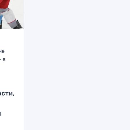
че
— в
о
ости,
0