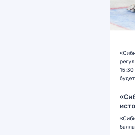
«Сиби
регул
15:30
буде
«Сиб
исто
«Сиби
балла