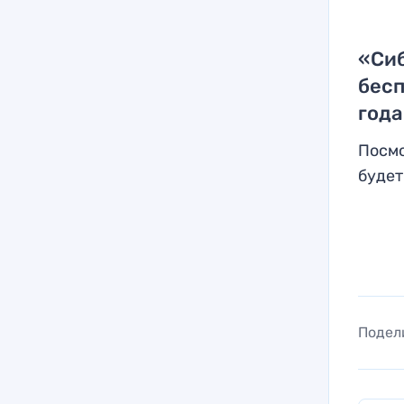
«Сиб
бесп
года
Посмо
будет
Подел