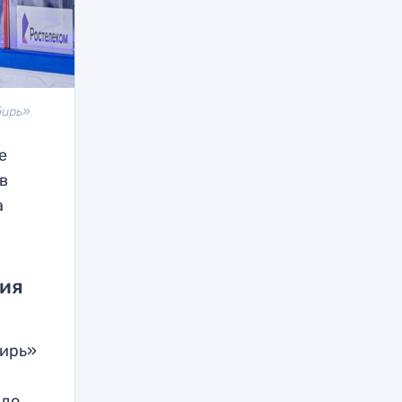
бирь»
е
 в
а
рия
бирь»
 до