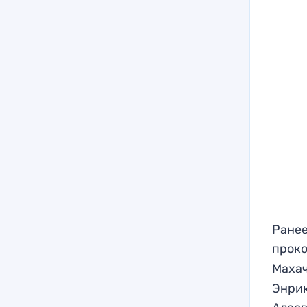
Ранее
прок
Махач
Энрик