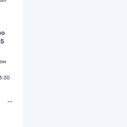
но
25
мом
3:30