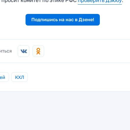
 просит комитет по этике РФС
проверить Дзюбу
.
Подпишись на нас в Дзене!
иться
ей
КХЛ