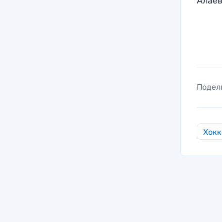
Алаев
Подел
Хокк