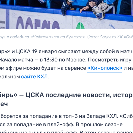
ирь» победила «Нефтехимик» по буллитам. Фото: Соцсети ХК «Си
рь» и ЦСКА 19 января сыграют между собой в матч
Начало матча — в 13:30 по Москве. Посмотреть игру
м эфире можно будет на сервисе
«Кинопоиск»
и н
иальном
сайте КХЛ.
ирь» — ЦСКА последние новости, исто
реч
борется за попадание в топ-3 на Западе КХЛ. «Си
ся за попадание в плей-офф. В прошлом сезоне
ибирцы не вышли в плей-офф. В этом сезоне ранее