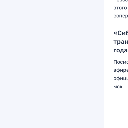
этого
сопер
«Сиб
тран
года
Посмо
эфире
офиц
мск.