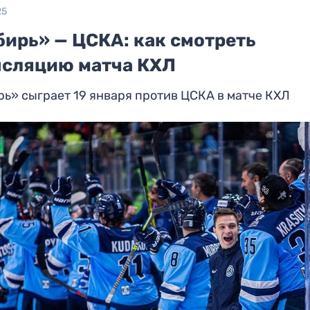
25
бирь» — ЦСКА: как смотреть
нсляцию матча КХЛ
ь» сыграет 19 января против ЦСКА в матче КХЛ