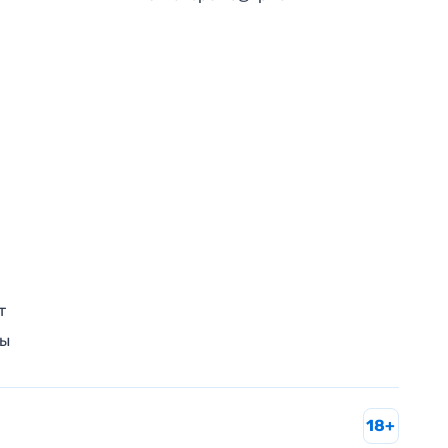
т
ры
18+