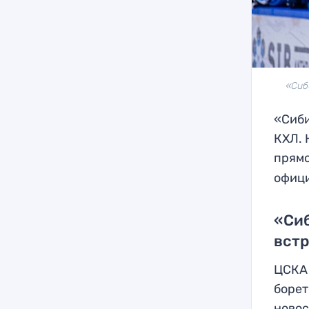
«Сиб
«Сиби
КХЛ. 
прямо
офиц
«Сиб
вст
ЦСКА 
борет
новос