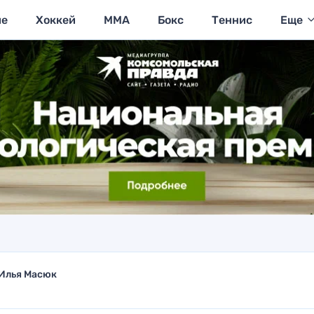
ие
Хоккей
MMA
Бокс
Теннис
Еще
Илья Масюк