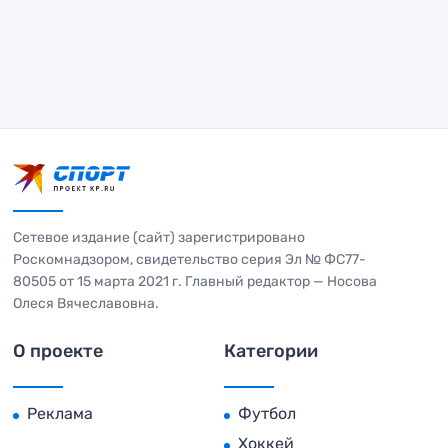
Сетевое издание (сайт) зарегистрировано
Роскомнадзором, свидетельство серия Эл № ФС77-
80505 от 15 марта 2021 г. Главный редактор — Носова
Олеся Вячеславовна.
О проекте
Категории
Реклама
Футбол
Хоккей