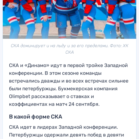
СКА доминирует и на льду и за его пределами. Фото: ХК
СКА
СКА и «Динамо» идут в первой тройке Западной
конференции. В этом сезоне команды
встречались дважды и во всех встречах сильнее
были петербуржцы. Букмекерская компания
Olimpbet рассказывает о ставках и
коэффициентах на матч 24 сентября.
В какой форме СКА
СКА идет в лидерах Западной конференции.
Петербуржцы одержали девять побед в девяти