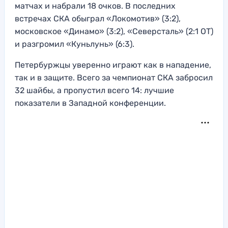
матчах и набрали 18 очков. В последних
встречах СКА обыграл «Локомотив» (3:2),
московское «Динамо» (3:2), «Северсталь» (2:1 ОТ)
и разгромил «Куньлунь» (6:3).
Петербуржцы уверенно играют как в нападение,
так и в защите. Всего за чемпионат СКА забросил
32 шайбы, а пропустил всего 14: лучшие
показатели в Западной конференции.