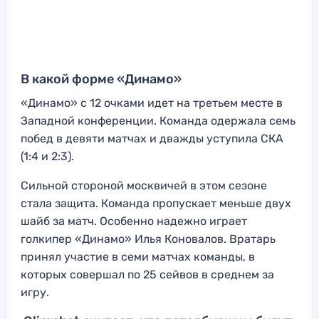
В какой форме «Динамо»
«Динамо» с 12 очками идет на третьем месте в
Западной конференции. Команда одержала семь
побед в девяти матчах и дважды уступила СКА
(1:4 и 2:3).
Сильной стороной москвичей в этом сезоне
стала защита. Команда пропускает меньше двух
шайб за матч. Особенно надежно играет
голкипер «Динамо» Илья Коновалов. Вратарь
принял участие в семи матчах команды, в
которых совершал по 25 сейвов в среднем за
игру.