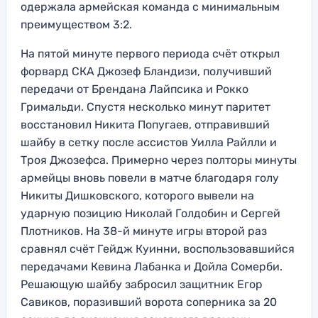
одержала армейская команда с минимальным
преимуществом 3:2.
На пятой минуте первого периода счёт открыл
форвард СКА Джозеф Бландизи, получивший
передачи от Брендана Лайпсика и Рокко
Гримальди. Спустя несколько минут паритет
восстановил Никита Попугаев, отправивший
шайбу в сетку после ассистов Уилла Райлли и
Троя Джозефса. Примерно через полторы минуты
армейцы вновь повели в матче благодаря голу
Никиты Дишковского, которого вывели на
ударную позицию Николай Голдобин и Сергей
Плотников. На 38-й минуте игры второй раз
сравнял счёт Гейдж Куинни, воспользовавшийся
передачами Кевина Лабанка и Дойла Сомерби.
Решающую шайбу забросил защитник Егор
Савиков, поразивший ворота соперника за 20