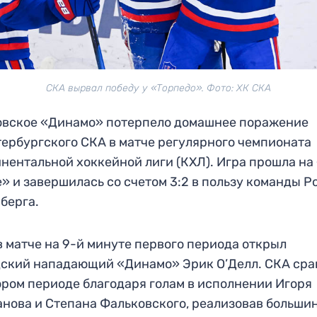
СКА вырвал победу у «Торпедо». Фото: ХК СКА
овское «Динамо» потерпело домашнее поражение
тербургского СКА в матче регулярного чемпионата
нентальной хоккейной лиги (КХЛ). Игра прошла на
» и завершилась со счетом 3:2 в пользу команды Р
берга.
в матче на 9-й минуте первого периода открыл
ский нападающий «Динамо» Эрик О’Делл. СКА сра
ором периоде благодаря голам в исполнении Игоря
нова и Степана Фальковского, реализовав большин