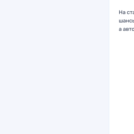
На ст
шансы
а авт