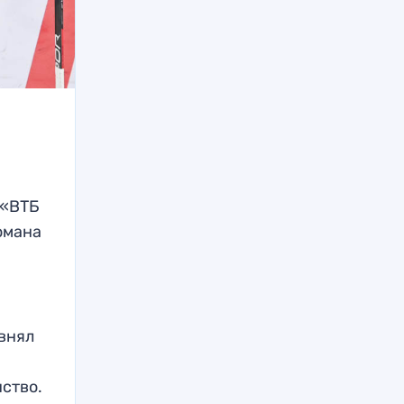
 «ВТБ
омана
внял
ство.