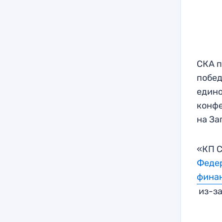
СКА п
побед
един
конфе
на За
«КП С
Федер
фина
из-за