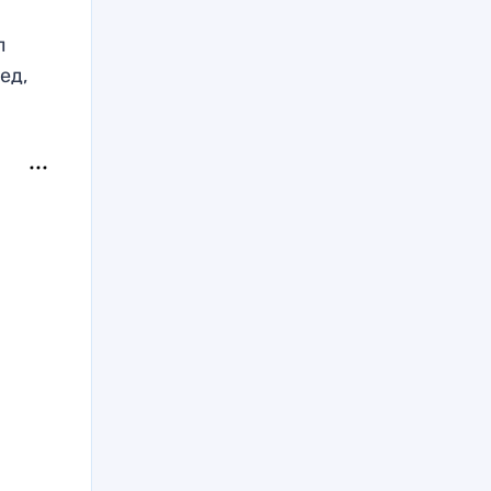
л
ед,