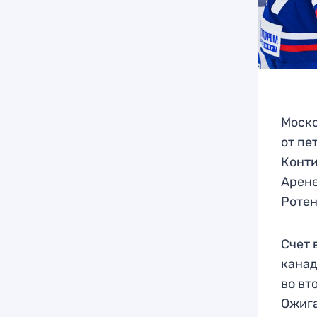
Моск
от пе
Конти
Арене
Ротен
Счет 
канад
во вт
Ожига