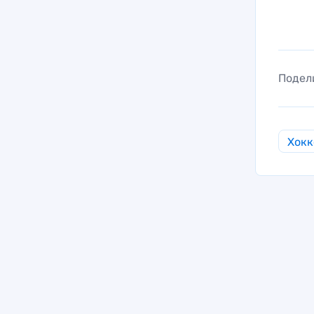
Подел
Хокк