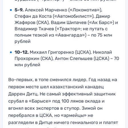
5-9.
Алексей Марченко («Локомотив»),
Стефан да Коста («Автомобилист»), Дамир
Жафяров (СКА), Вадим Шипачев («Ак Барс») и
Владимир Ткачев («Трактор»; не путать с
полным тезкой из «Авангарда») – по 75 млн
рублей
10-12.
Михаил Григоренко (ЦСКА), Николай
Прохоркин (СКА), Антон Слепышев (ЦСКА) – 70
млн рублей
Во-первых, в топе сменился лидер. Год назад на
первом месте шел казахстанский канадец
Даррен Дитц. Не самый эффективный защитник
срубал в «Барысе» под 100 лямов оклада и
вгонял всех экспертов в ступор. Зимой он
перебрался в ЦСКА, но «армейцы» не
разглядели в Дитце ничего гениального и платят