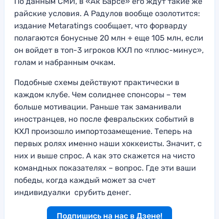
По данным СМИ, в «Ак Барсе» его ждут такие же
райские условия. А Радулов вообще озолотится:
издание Metaratings сообщает, что форварду
полагаются бонусные 20 млн + еще 105 млн, если
он войдет в топ-3 игроков КХЛ по «плюс-минус»,
голам и набранным очкам.
Подобные схемы действуют практически в
каждом клубе. Чем солиднее спонсоры – тем
больше мотивации. Раньше так заманивали
иностранцев, но после февральских событий в
КХЛ произошло импортозамещение. Теперь на
первых ролях именно наши хоккеисты. Значит, с
них и выше спрос. А как это скажется на чисто
командных показателях – вопрос. Где эти ваши
победы, когда каждый может за счет
индивидуалки срубить денег.
Подпишись на нас в Дзене!