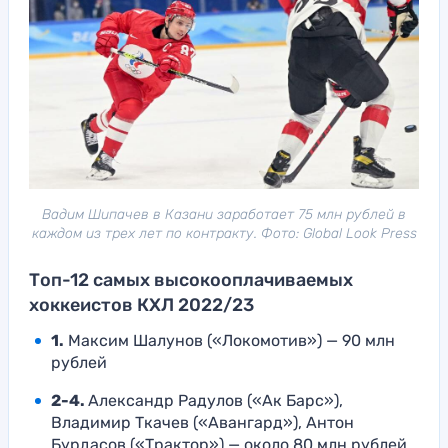
Вадим Шипачев в Казани заработает 75 млн рублей в
каждом из трех лет по контракту. Фото: Global Look Press
Топ-12 самых высокооплачиваемых
хоккеистов КХЛ 2022/23
1.
Максим Шалунов («Локомотив») — 90 млн
рублей
2-4.
Александр Радулов («Ак Барс»),
Владимир Ткачев («Авангард»), Антон
Бурдасов («Трактор») — около 80 млн рублей