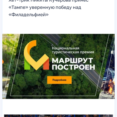
Хет-трик Никиты Кучерова принес
«Тампе» уверенную победу над
«Филадельфией»