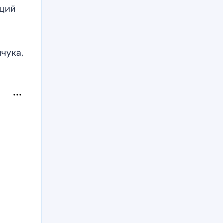
ющий
чука,