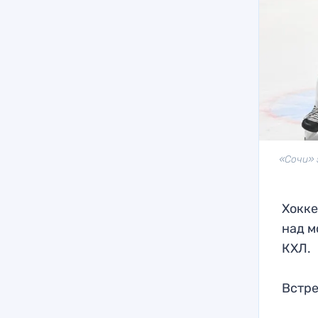
«Сочи» 
Хокке
над м
КХЛ.
Встре