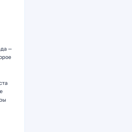
ада —
торое
ста
е
ры