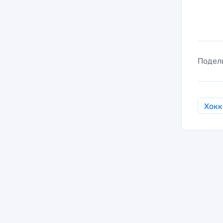
Подел
Хокк