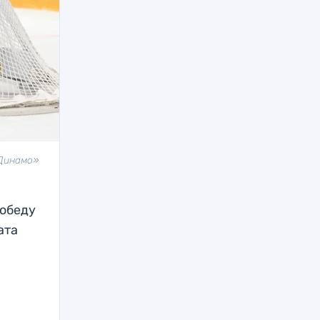
«Динамо»
победу
ата