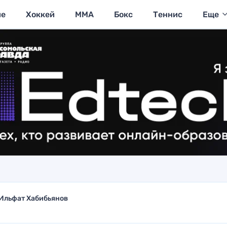
ие
Хоккей
MMA
Бокс
Теннис
Еще
Ильфат Хабибьянов