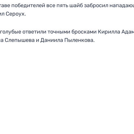
таве победителей все пять шайб забросил напада
ил Сероух.
голубые ответили точными бросками Кирилла Адам
а Слепышева и Даниила Пыленкова.