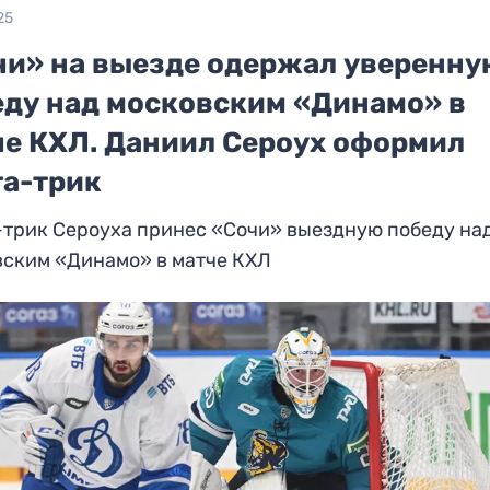
25
чи» на выезде одержал уверенн
еду над московским «Динамо» в
че КХЛ. Даниил Сероух оформил
та-трик
-трик Сероуха принес «Сочи» выездную победу на
вским «Динамо» в матче КХЛ