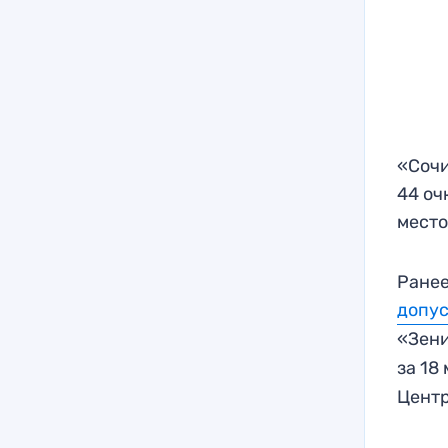
«Сочи
44 оч
место
Ранее
допус
«Зен
за 18
Центр