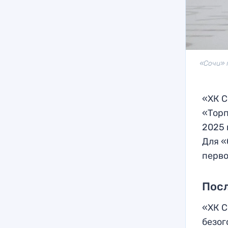
«Сочи» 
«ХК С
«Торп
2025 
Для «
перво
Посл
«ХК С
безог