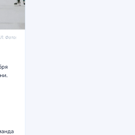
Л. Фото:
бря
ни.
манда