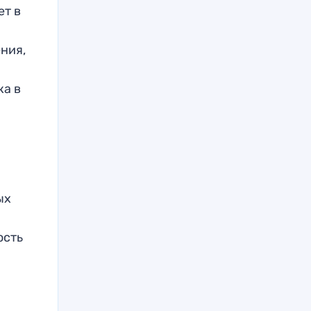
ет в
ния,
ка в
ых
ость