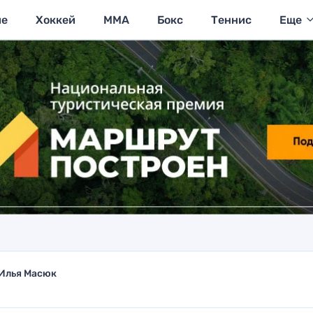
ие
Хоккей
MMA
Бокс
Теннис
Еще
Илья Масюк