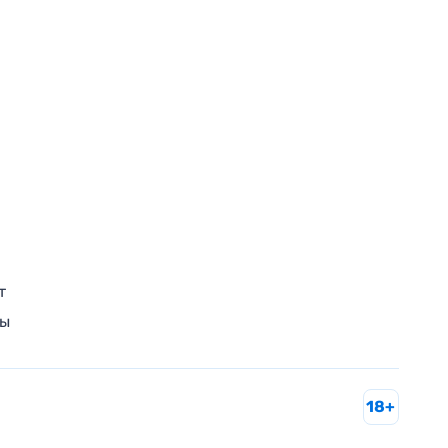
т
ры
18+