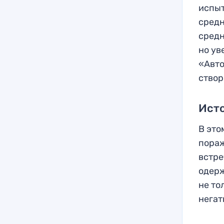
испыт
средн
средн
но ув
«Авто
створ
Ист
В это
пораж
встре
одерж
не то
негат