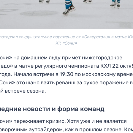
потерпел сокрушительное поражение от «Северстали» в матче КХ
ХК «Сочи»
очи» на домашнем льду примет нижегородское
едо» в матче регулярного чемпионата КХЛ 22 октя
года. Начало встречи в 19:30 по московскому време
Сочи» это шанс взять реванш за сухое поражение в
й встрече сезона.
едние новости и форма команд
очи» переживает кризис. Хотя уже и не является
оворочным аутсайдером, как в прошлом сезоне. Ко