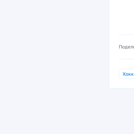
Подел
Хокк