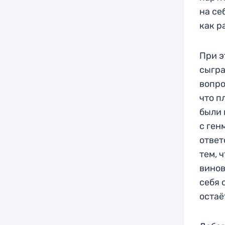
на се
как р
При э
сыгра
вопро
что п
были 
с ген
ответ
тем, 
винов
себя 
остаё