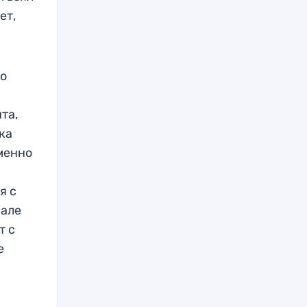
ет,
во
та,
ока
именно
я с
вале
т с
е