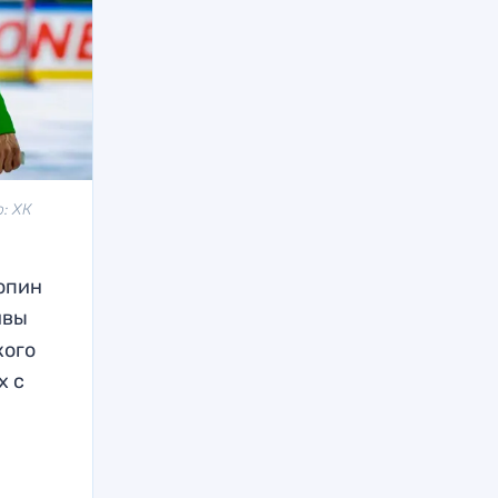
о: ХК
опин
ивы
кого
х с