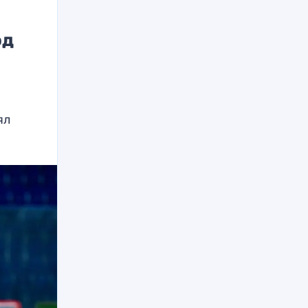
од
ял