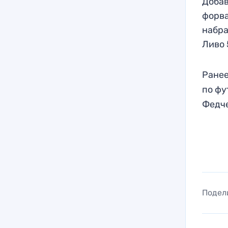
Добав
форва
набра
Ливо 
Ранее
по фу
Федче
Подел