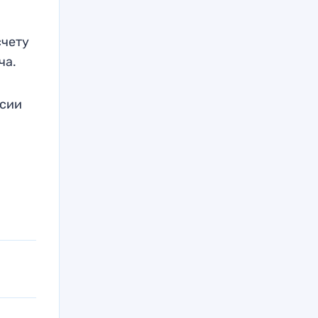
счету
ча.
ссии