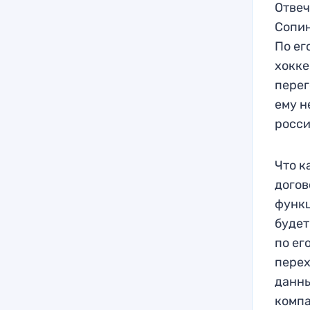
Отвеч
Сопин
По ег
хокке
перег
ему н
росси
Что к
догов
функц
будет
по ег
перех
данны
компа