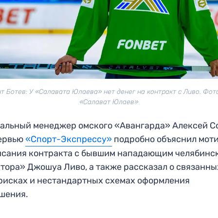
т Ботев: У «Салавата Юлаева» нет денег на контракт с Ливо. Фот
«Салават Юлаев»
альный менеджер омского «Авангарда» Алексей С
тервью
«Спорт-Экспрессу»
подробно объяснил мот
сания контракта с бывшим нападающим челябинс
тора» Джошуа Ливо, а также рассказал о связанны
рисках и нестандартных схемах оформления
шения.