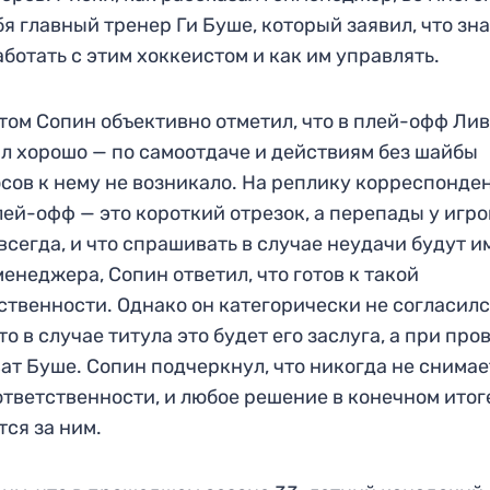
бя главный тренер Ги Буше, который заявил, что зна
аботать с этим хоккеистом и как им управлять.
том Сопин объективно отметил, что в плей-офф Ли
л хорошо — по самоотдаче и действиям без шайбы
сов к нему не возникало. На реплику корреспонден
лей-офф — это короткий отрезок, а перепады у игр
всегда, и что спрашивать в случае неудачи будут 
менеджера, Сопин ответил, что готов к такой
ственности. Однако он категорически не согласилс
что в случае титула это будет его заслуга, а при про
ат Буше. Сопин подчеркнул, что никогда не снимае
ответственности, и любое решение в конечном итог
тся за ним.