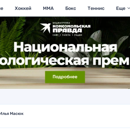
ие
Хоккей
MMA
Бокс
Теннис
Еще
Илья Масюк