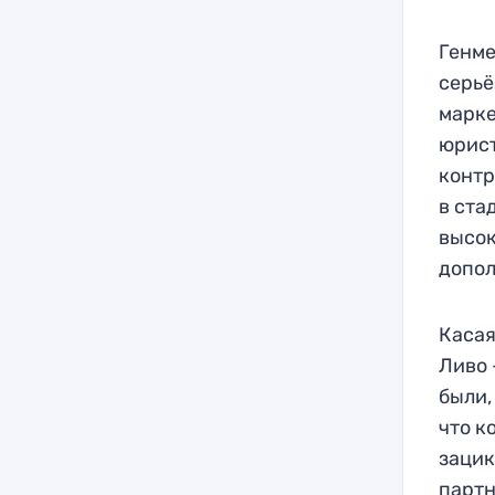
Генме
серьё
марке
юрист
контр
в ста
высок
допол
Касая
Ливо 
были,
что к
зацик
партн