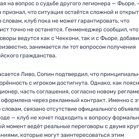
ая на вопрос о судьбе другого легионера — Фьоре, 
 признал, что ситуация остаётся сложной и открыт
о словам, клуб пока не может гарантировать, что
ист точно не останется. Генменеджер сообщил, что
оворы ведутся как с Чеккони, так и с Фьоре, добави
еизвестно, занимается ли тот вопросом получения
йского гражданства.
асается Ливо, Сопин подтвердил, что принципиаль
орённость с игроком достигнута. Однако, как пояс
ионер, часть соглашения, согласно новому регламе
 оформлена через рекламный контракт. Именно с э
о словам, связано отсутствие официального объявл
оде — клуб не хочет подходить к вопросу формальн
й момент ведёт реальные переговоры с двумя кр
ниями, которые могут заинтересоваться этим