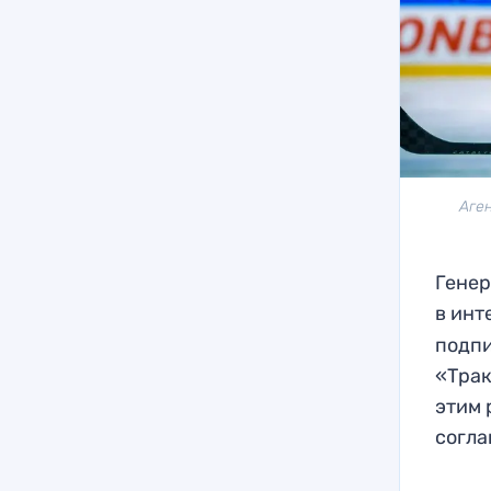
Аген
Генер
в ин
подпи
«Трак
этим 
согла