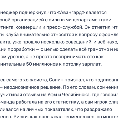
неджер подчеркнул, что «Авангард» является
зной организацией с сильными департаментами
тинга, коммерции и пресс-службой. Он отметил, чт
ы клуба внимательно относятся к вопросу оформл
акта, уже прошло несколько совещаний, и всё нах
дии проработки — с целью сделать всё грамотно и н
ом уровне, а не просто воспринимать это как
нительные 50 миллионов к потолку зарплат.
сь самого хоккеиста, Сопин признал, что подписан
— неоднозначное решение. По его словам, сомнени
 учитывая отзывы из Уфы и Челябинска, где говори
оманда работала на его статистику, а сам игрок сл
ливался на личных показателях, что раздражало
ёров. Риски, как рассказал генменеджер, во много