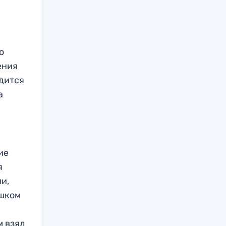
о
ения
одится
а
ие
я
ли,
ишком
м взял