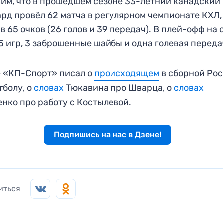
им, что в прошедшем сезоне 33-летний канадский
рд провёл 62 матча в регулярном чемпионате КХЛ,
в 65 очков (26 голов и 39 передач). В плей-офф на 
5 игр, 3 заброшенные шайбы и одна голевая переда
 «КП-Спорт» писал о
происходящем
в сборной Ро
тболу, о
словах
Тюкавина про Шварца, о
словах
нко про работу с Костылевой.
Подпишись на нас в Дзене!
иться