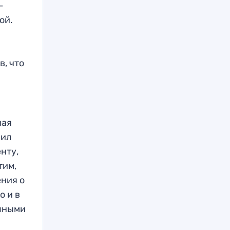
—
ой.
в, что
ная
нил
нту,
тим,
ения о
о и в
упными