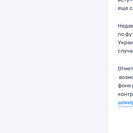
еще с
Недав
по фу
Украи
случа
Отмет
возм
фоне 
контр
шоки