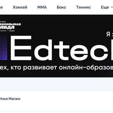
ие
Хоккей
MMA
Бокс
Теннис
Еще
Илья Масюк