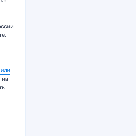
оссии
те.
нили
 на
ть