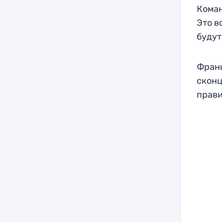
Коман
Это в
будут
Франц
сконц
прав