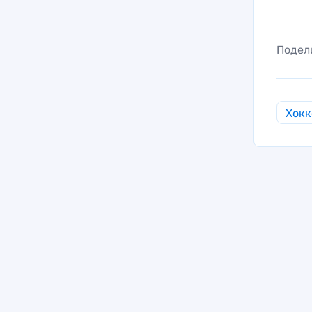
Подел
Хокк