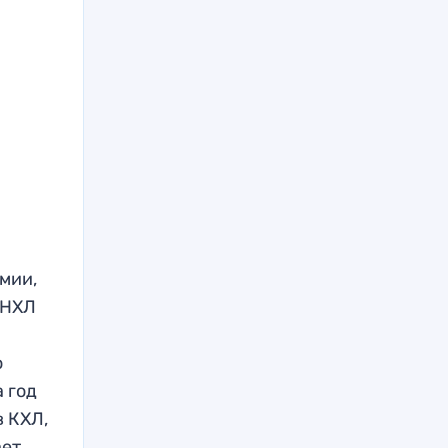
мии,
 НХЛ
о
а год
 КХЛ,
ает