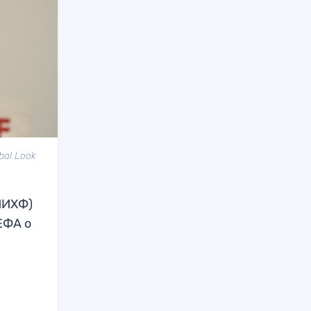
bal Look
ИИХФ)
ЕФА о