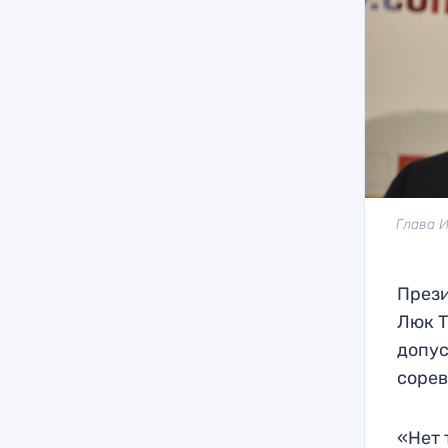
Глава И
Прези
Люк Т
допус
сорев
«Нет 