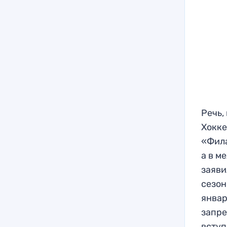
Речь,
Хокке
«Фила
а в м
заяви
сезон
январ
запре
вступ