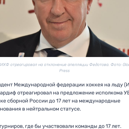
ИХФ отреагировал на отклонение апелляции Федотова. Фото: Glo
Press
дент Международной федерации хоккея на льду (
ардиф отреагировал на предложение исполкома У
ке сборной России до 17 лет на международные
нования в нейтральном статусе.
турниров, где бы участвовали команды до 17 лет.