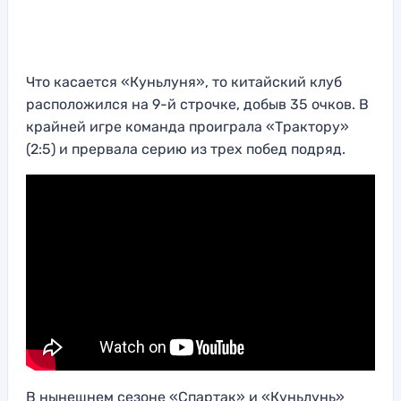
Что касается «Куньлуня», то китайский клуб
расположился на 9-й строчке, добыв 35 очков. В
крайней игре команда проиграла «Трактору»
(2:5) и прервала серию из трех побед подряд.
В нынешнем сезоне «Спартак» и «Куньлунь»