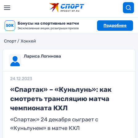
Бонусы на спортивные матчи
50K
Подробнее
Эксклюзивные акции, розыгрыши призов
Спорт
Хоккей
Лариса Логинова
24.12.2023
«Спартак» – «Куньлунь»: как
смотреть трансляцию матча
чемпионата КХЛ
«Спартак» 24 декабря сыграет с
«Куньлунем» в матче КХЛ