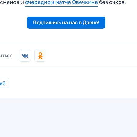
тсменов и
очередном матче Овечкина
без очков.
Подпишись на нас в Дзене!
иться
ей