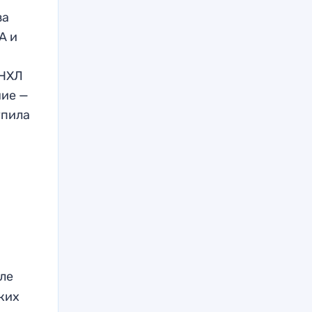
за
А и
 НХЛ
ние —
упила
ле
ких