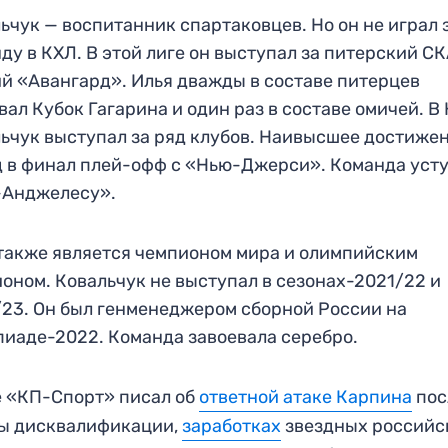
ьчук — воспитанник спартаковцев. Но он не играл 
ду в КХЛ. В этой лиге он выступал за питерский СК
й «Авангард». Илья дважды в составе питерцев
вал Кубок Гагарина и один раз в составе омичей. В
ьчук выступал за ряд клубов. Наивысшее достиже
 в финал плей-офф с «Нью-Джерси». Команда уст
-Анджелесу».
также является чемпионом мира и олимпийским
оном. Ковальчук не выступал в сезонах-2021/22 и
23. Он был генменеджером сборной России на
иаде-2022. Команда завоевала серебро.
 «КП-Спорт» писал об
ответной атаке Карпина
пос
зы дисквалификации,
заработках
звездных российс