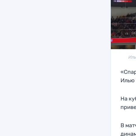
Иль
«Спар
Илью 
На ку
приве
В мат
динам