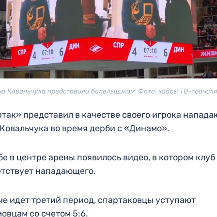
ю Ковальчука представили болельщикам. Фото: кадры ТВ-трансл
так» представил в качестве своего игрока напад
Ковальчука во время дерби с «Динамо».
бе в центре арены появилось видео, в котором клуб
тствует нападающего.
че идет третий период, спартаковцы уступают
овцам со счетом 5:6.