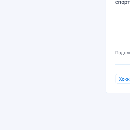
спор
Подел
Хокк