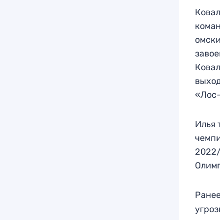
Ковал
коман
омски
завое
Ковал
выход
«Лос
Илья 
чемпи
2022/
Олимп
Ранее
угро