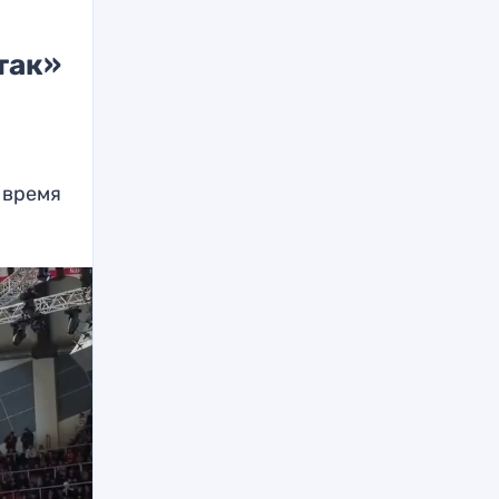
так»
 время