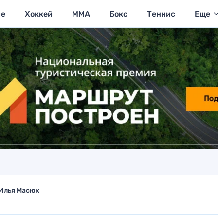
ие
Хоккей
MMA
Бокс
Теннис
Еще
Илья Масюк