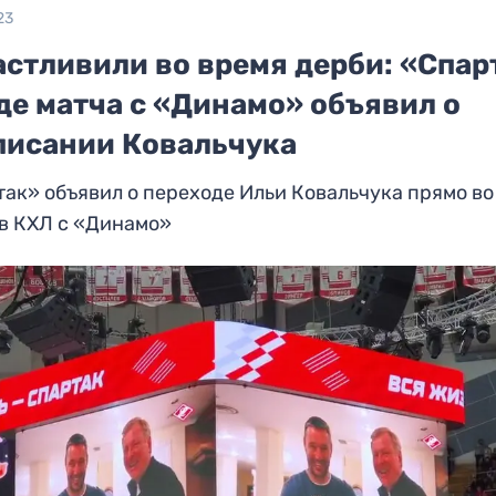
23
астливили во время дерби: «Спар
де матча с «Динамо» объявил о
писании Ковальчука
ак» объявил о переходе Ильи Ковальчука прямо во
в КХЛ с «Динамо»