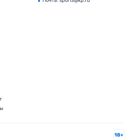
Почта:
sports@kp.ru
т
ры
18+