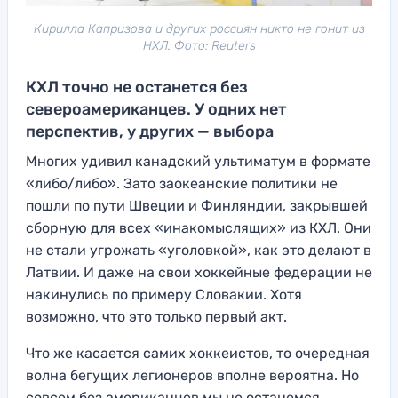
Кирилла Капризова и других россиян никто не гонит из
НХЛ. Фото: Reuters
КХЛ точно не останется без
североамериканцев. У одних нет
перспектив, у других — выбора
Многих удивил канадский ультиматум в формате
«либо/либо». Зато заокеанские политики не
пошли по пути Швеции и Финляндии, закрывшей
сборную для всех «инакомыслящих» из КХЛ. Они
не стали угрожать «уголовкой», как это делают в
Латвии. И даже на свои хоккейные федерации не
накинулись по примеру Словакии. Хотя
возможно, что это только первый акт.
Что же касается самих хоккеистов, то очередная
волна бегущих легионеров вполне вероятна. Но
совсем без американцев мы не останемся.