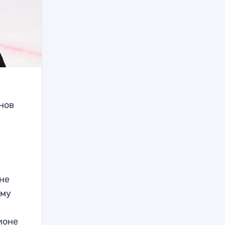
нов
оне
ому
ионе