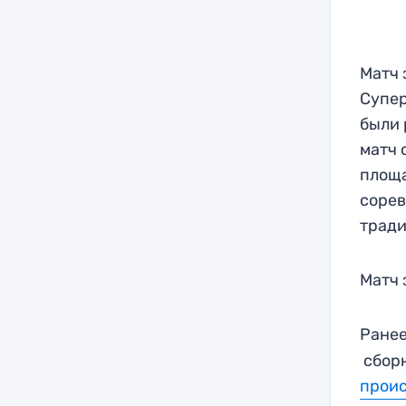
Матч 
Супер
были 
матч 
площа
сорев
тради
Матч 
Ранее
сборн
прои