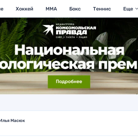
ие
Хоккей
MMA
Бокс
Теннис
Еще
Илья Масюк