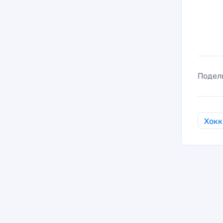
Подел
Хокк