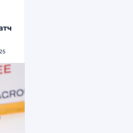
атч
025