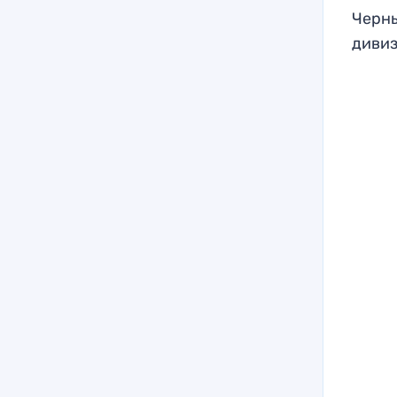
Черны
дивиз