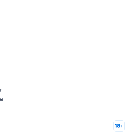
т
ры
18+