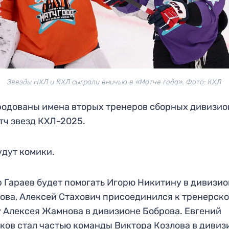
Звезды НХЛ и КХЛ сыграли вничью в «Матче года». Фото: КХЛ
одованы имена вторых тренеров сборных дивизио
тч звезд КХЛ-2025.
удут комики.
 Гараев будет помогать Игорю Никитину в дивизи
ова, Алексей Стахович присоединился к тренерск
 Алексея Жамнова в дивизионе Боброва. Евгений
ков стал частью команды Виктора Козлова в дивиз