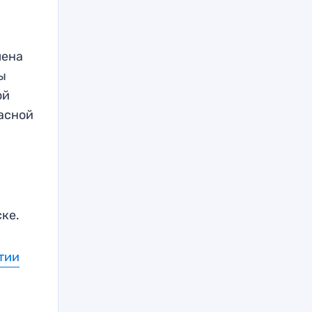
мена
ы
ой
расной
ке.
тии