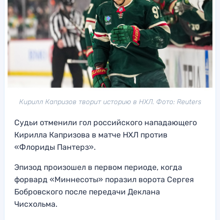
Кирилл Капризов творит историю в НХЛ. Фото: Reuters
Судьи отменили гол российского нападающего
Кирилла Капризова в матче НХЛ против
«Флориды Пантерз».
Эпизод произошел в первом периоде, когда
форвард «Миннесоты» поразил ворота Сергея
Бобровского после передачи Деклана
Чисхольма.