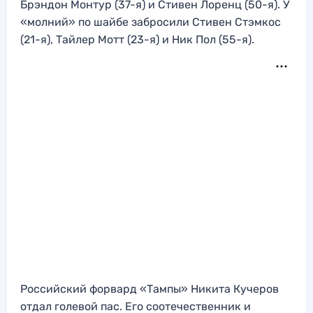
Брэндон Монтур (37-я) и Стивен Лоренц (50-я). У
«молний» по шайбе забросили Стивен Стэмкос
(21-я), Тайлер Мотт (23-я) и Ник Пол (55-я).
Российский форвард «Тампы» Никита Кучеров
отдал голевой пас. Его соотечественник и