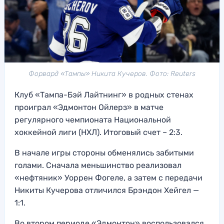
Форвард «Тампы» Никита Кучеров. Фото: Reuters
Клуб «Тампа-Бэй Лайтнинг» в родных стенах
проиграл «Эдмонтон Ойлерз» в матче
регулярного чемпионата Национальной
хоккейной лиги (НХЛ). Итоговый счет – 2:3.
В начале игры стороны обменялись забитыми
голами. Сначала меньшинство реализовал
«нефтяник» Уоррен Фогеле, а затем с передачи
Никиты Кучерова отличился Брэндон Хейгел —
1:1.
Во втором периоде «Эдмонтон» воспользовался