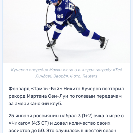
Кучеров опередил Маккиннона и выиграл награду «Тед
Линдсей Эворд». Фото: Reuters
Форвард «Тампы-Бэй» Никита Кучеров повторил
рекорд Мартена Сен-Луи по голевым передачам
за американский клуб.
25 января россиянин набрал 3 (1+2) очка в игре с
«Чикаго» (4:3 ОТ) и довел количество своих
ассистов до 50. Это случилось в шестой сезон