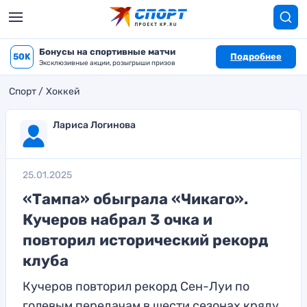
Бонусы на спортивные матчи
50K
Подробнее
Эксклюзивные акции, розыгрыши призов
Спорт
Хоккей
Лариса Логинова
25.01.2025
«Тампа» обыграла «Чикаго».
Кучеров набрал 3 очка и
повторил исторический рекорд
клуба
Кучеров повторил рекорд Сен-Луи по
голевым передачам в шести сезонах кряду