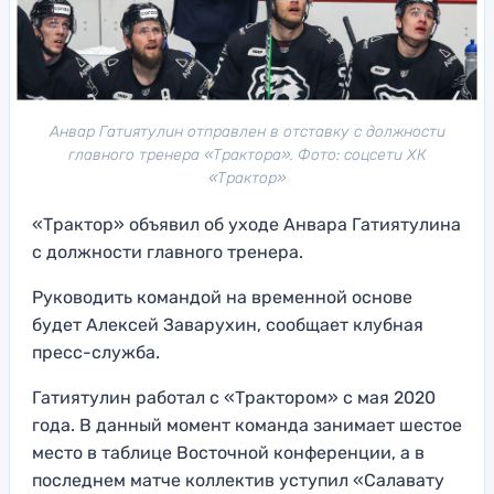
Анвар Гатиятулин отправлен в отставку с должности
главного тренера «Трактора». Фото: соцсети ХК
«Трактор»
«Трактор» объявил об уходе Анвара Гатиятулина
с должности главного тренера.
Руководить командой на временной основе
будет Алексей Заварухин, сообщает клубная
пресс-служба.
Гатиятулин работал с «Трактором» с мая 2020
года. В данный момент команда занимает шестое
место в таблице Восточной конференции, а в
последнем матче коллектив уступил «Салавату