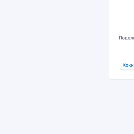
Подел
Хокк