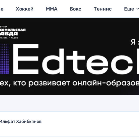
ие
Хоккей
MMA
Бокс
Теннис
Еще
Ильфат Хабибьянов