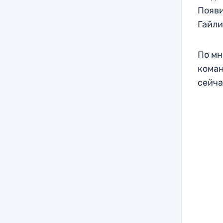
Появи
Гайли
По мн
коман
сейча