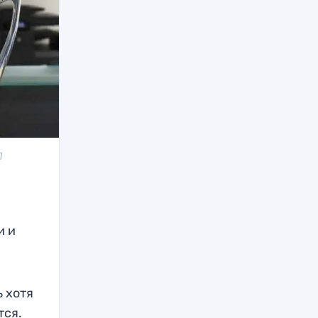
Л
и и
ь хотя
тся.