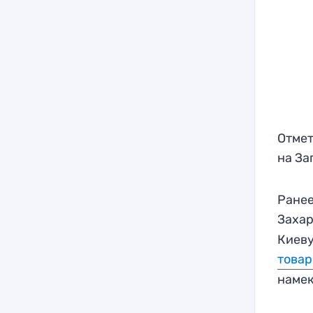
Отмет
на За
Ранее
Заха
Киеву
товар
наме