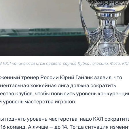
В КХЛ начинаются игры первого раунда Кубка Гагарина. Фото: КХ
женный тренер России Юрий Гайлик заявил, что
нентальная хоккейная лига должна сократить
ество клубов, чтобы повысить уровень конкуренци
 уровень мастерства игроков.
ы поднять уровень мастерства, надо КХЛ сократит
 16 команд. А лучше — до 14. Тогда ситуация измени