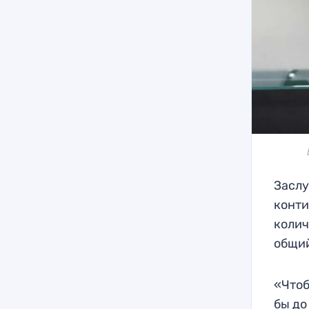
Заслу
конти
колич
общий
«Чтоб
бы до