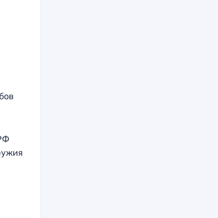
убов
 РФ
ружия