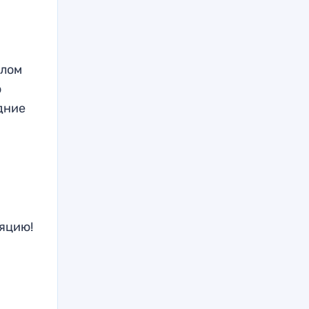
шлом
о
едние
ляцию!