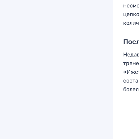
несмо
цепко
колич
Посл
Недав
трене
«Ижст
соста
болел