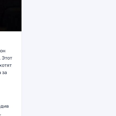
зон
 Этот
хотят
а за
едив
,