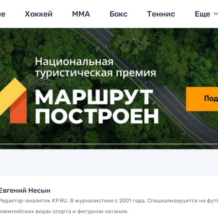
ие
Хоккей
MMA
Бокс
Теннис
Еще
Евгений Несын
Редактор-аналитик KP.RU. В журналистике с 2001 года. Специализируется на фут
олимпийских видах спорта и фигурном катании.