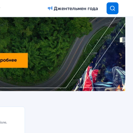
Джентельмен года
боле,