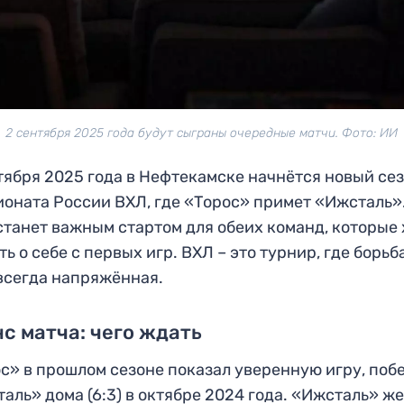
2 сентября 2025 года будут сыграны очередные матчи. Фото: ИИ
тября 2025 года в Нефтекамске начнётся новый се
оната России ВХЛ, где «Торос» примет «Ижсталь».
станет важным стартом для обеих команд, которые 
ть о себе с первых игр. ВХЛ – это турнир, где борьб
всегда напряжённая.
с матча: чего ждать
с» в прошлом сезоне показал уверенную игру, поб
аль» дома (6:3) в октябре 2024 года. «Ижсталь» же