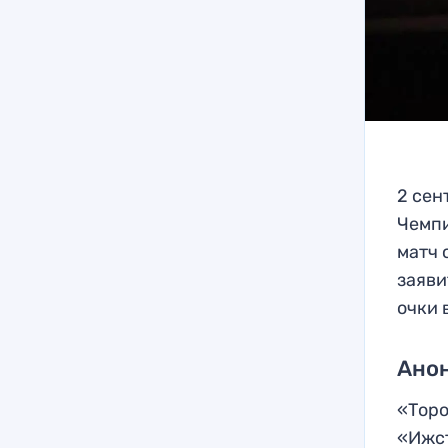
2 сен
Чемпи
матч 
заяви
очки 
Анон
«Торо
«Ижст