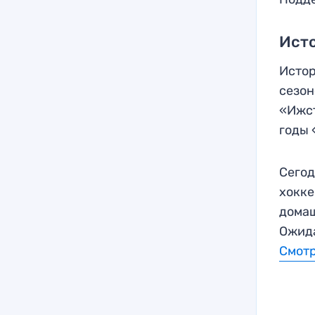
Исто
Истор
сезон
«Ижст
годы 
Сегод
хокке
домаш
Ожида
Смот