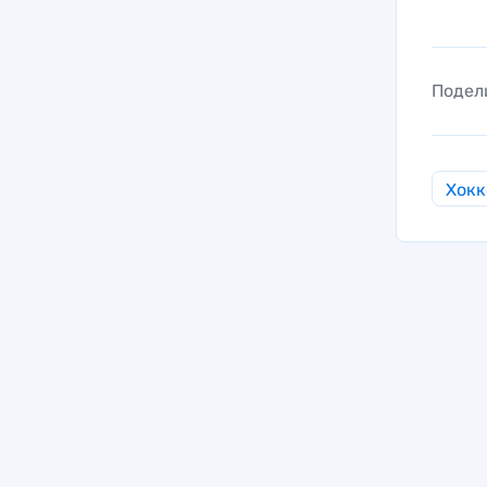
Подел
Хокк