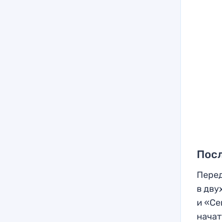
Пос
Перед
в дву
и «Се
начат