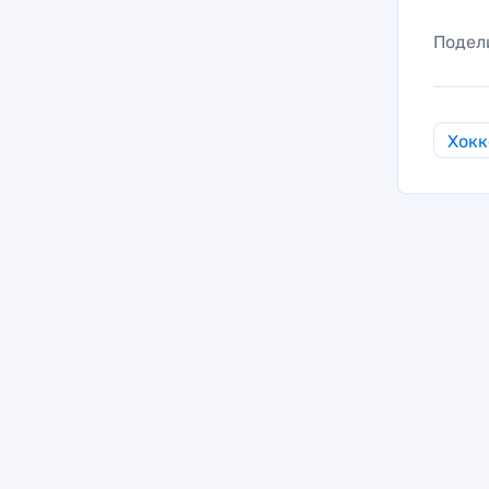
Подел
Хокк