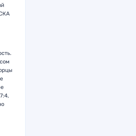
ий
ЦСКА
ость.
есом
горцы
ре
ре
7:4,
но