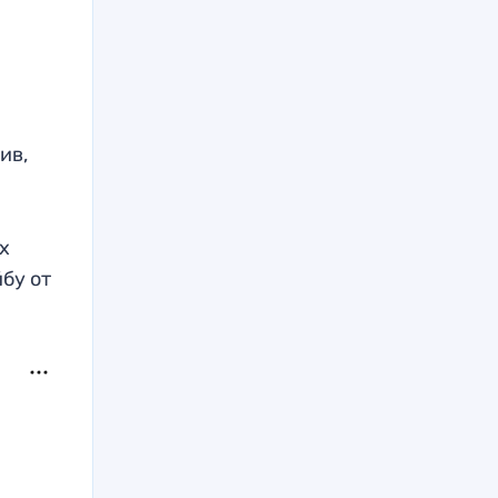
ив,
х
бу от