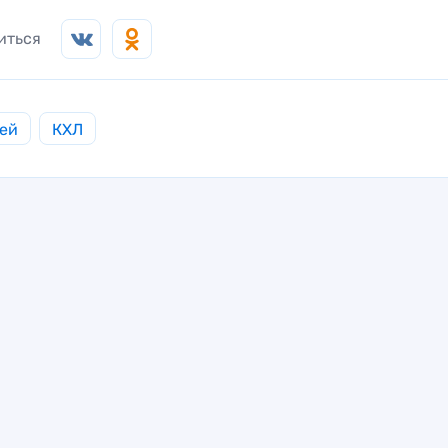
иться
ей
КХЛ