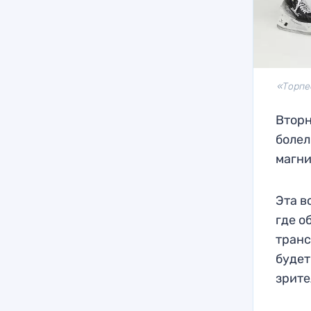
«Торпе
Вторн
болел
магни
Эта в
где о
транс
будет
зрите