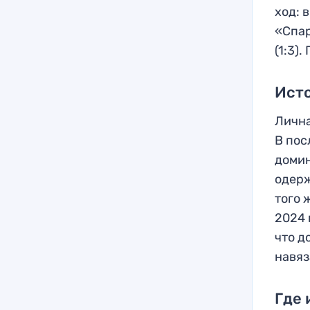
ход: 
«Спар
(1:3)
Ист
Лична
В пос
домин
одерж
того 
2024 
что д
навяз
Где 