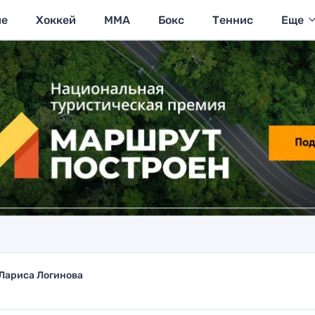
ие
Хоккей
MMA
Бокс
Теннис
Еще
Лариса Логинова