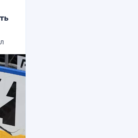
ть
ХЛ