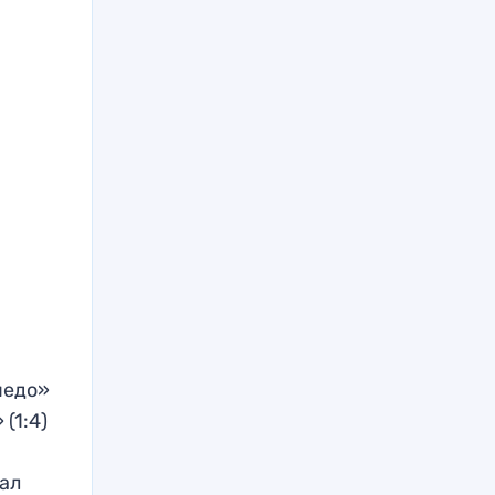
педо»
(1:4)
рал