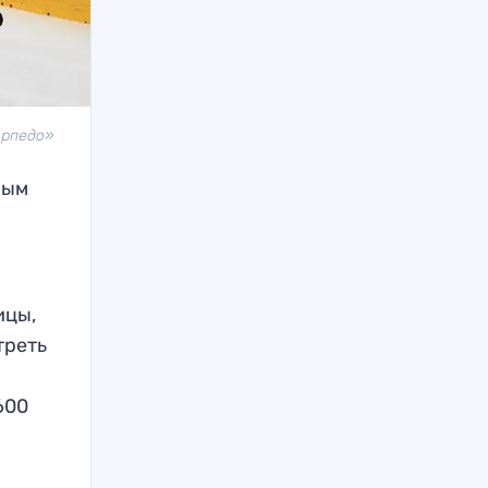
орпедо»
ным
ицы,
треть
600