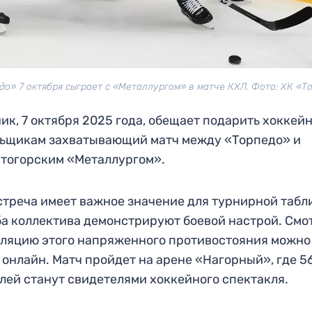
до» 7 октября сыграет с «Металлургом» в матче КХЛ. Фото: ХК «Т
ик, 7 октября 2025 года, обещает подарить хоккей
ьщикам захватывающий матч между «Торпедо» и
тогорским «Металлургом».
стреча имеет важное значение для турнирной табл
ба коллектива демонстрируют боевой настрой. Смо
ляцию этого напряженного противостояния можно
 онлайн. Матч пройдет на арене «Нагорный», где 5
лей станут свидетелями хоккейного спектакля.