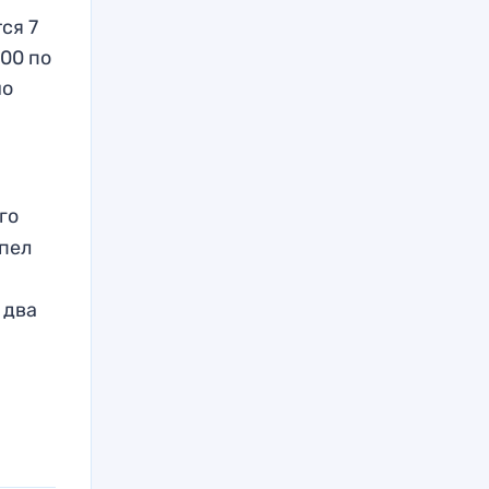
ся 7
:00 по
но
го
пел
 два