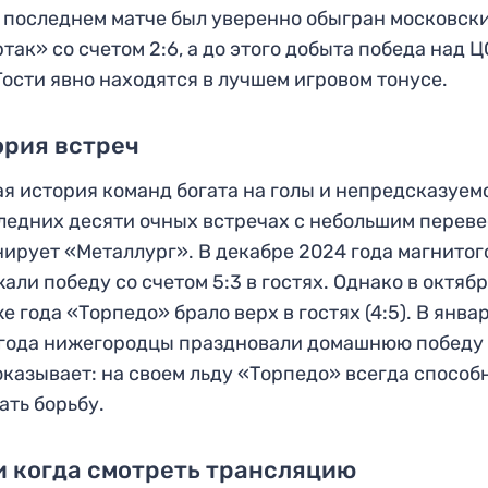
в последнем матче был уверенно обыгран московск
так» со счетом 2:6, а до этого добыта победа над 
. Гости явно находятся в лучшем игровом тонусе.
ория встреч
я история команд богата на голы и непредсказуем
ледних десяти очных встречах с небольшим перев
ирует «Металлург». В декабре 2024 года магнито
али победу со счетом 5:3 в гостях. Однако в октяб
же года «Торпедо» брало верх в гостях (4:5). В янва
года нижегородцы праздновали домашнюю победу 
оказывает: на своем льду «Торпедо» всегда способ
ать борьбу.
и когда смотреть трансляцию