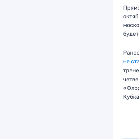
Прямо
октяб
моско
будет
Ранее
не ст
трене
четве
«Флор
Кубка