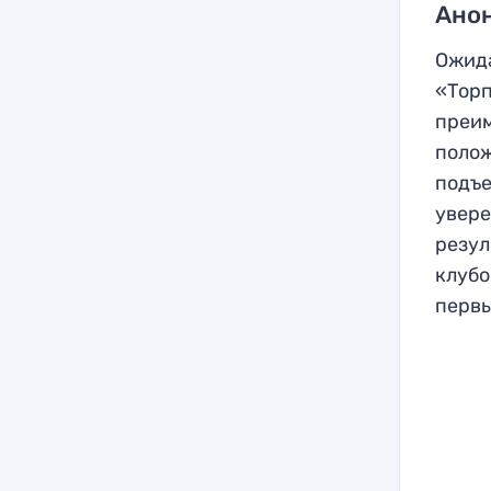
Анон
Ожида
«Торп
преим
полож
подъе
увере
резул
клубо
первы