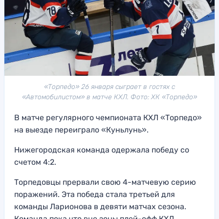
«Торпедо» 26 января сыграет в гостях с
«Автомобилистом» в матче КХЛ. Фото: ХК «Торпедо»
В матче регулярного чемпионата КХЛ «Торпедо»
на выезде переиграло «Куньлунь».
Нижегородская команда одержала победу со
счетом 4:2.
Торпедовцы прервали свою 4-матчевую серию
поражений. Эта победа стала третьей для
команды Ларионова в девяти матчах сезона.
Команда пока что вне зоны плей-офф КХЛ.