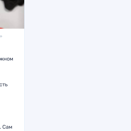
»
ожном
усть
. Сам