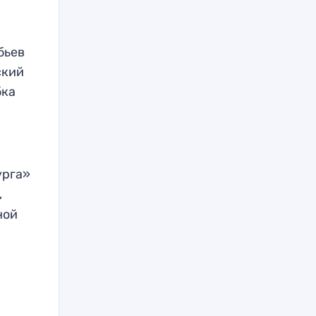
бьев
ский
бка
урга»
,
ной