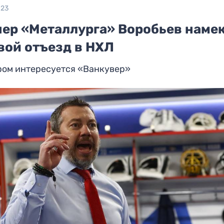
023
нер «Металлурга» Воробьев наме
вой отъезд в НХЛ
ром интересуется «Ванкувер»