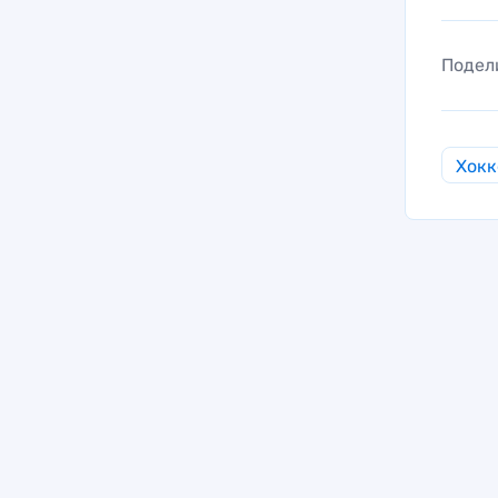
Подел
Хокк