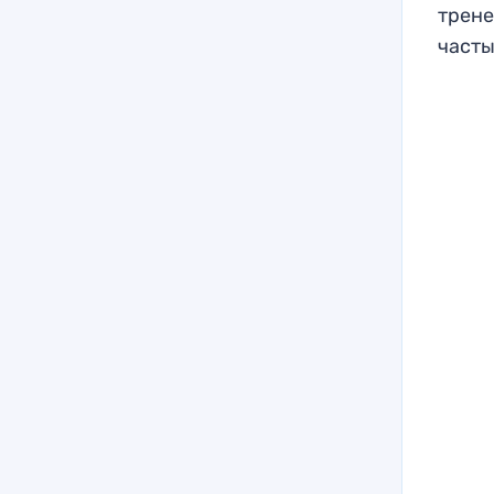
трене
часты