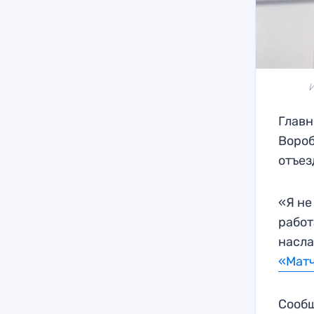
Главн
Вороб
отъез
«Я не
работ
насла
«Мат
Сообщ