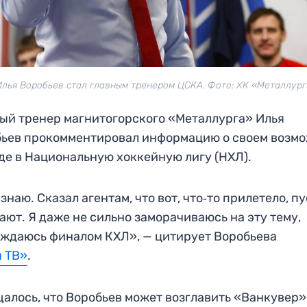
Илья Воробьев стал главным тренером ЦСКА. Фото: ХК «Металлург
ый тренер магнитогорского «Металлурга» Илья
ьев прокомментировал информацию о своем возм
де в Национальную хоккейную лигу (НХЛ).
 знаю. Сказал агентам, что вот, что‑то прилетело, п
ают. Я даже не сильно заморачиваюсь на эту тему,
ждаюсь финалом КХЛ», — цитирует Воробьева
ч ТВ»
.
алось, что Воробьев может возглавить «Ванкувер»