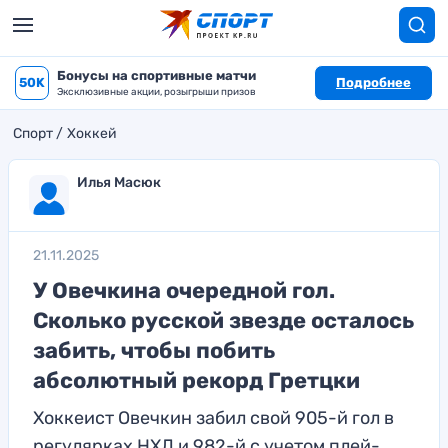
Бонусы на спортивные матчи
50K
Подробнее
Эксклюзивные акции, розыгрыши призов
Спорт
Хоккей
Илья Масюк
21.11.2025
У Овечкина очередной гол.
Сколько русской звезде осталось
забить, чтобы побить
абсолютный рекорд Гретцки
Хоккеист Овечкин забил свой 905-й гол в
регулярках НХЛ и 982-й с учетом плей-