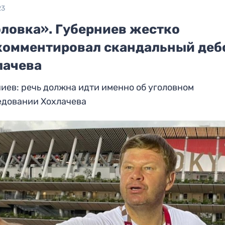
23
оловка». Губерниев жестко
комментировал скандальный де
лачева
иев: речь должна идти именно об уголовном
едовании Хохлачева