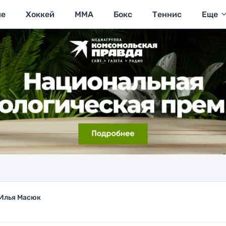
ие
Хоккей
MMA
Бокс
Теннис
Еще
Илья Масюк