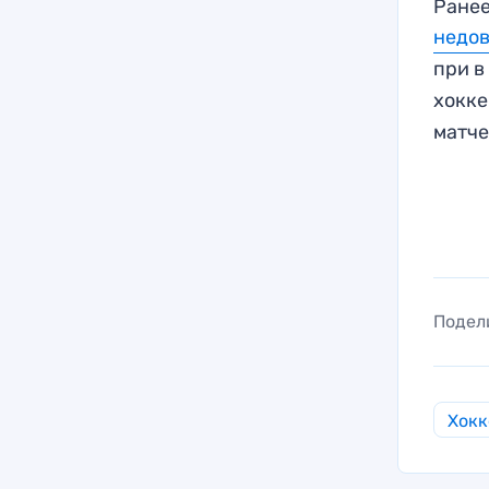
Ранее
недов
при в
хокк
матче
Подел
Хокк