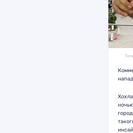
Тел
Комме
напад
Хохла
ночью
город
таког
инсай