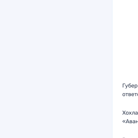
Губер
ответ
Хохла
«Аван