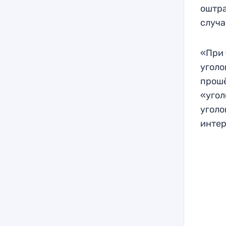
оштра
случа
«При 
уголо
прошё
«угол
уголо
инте