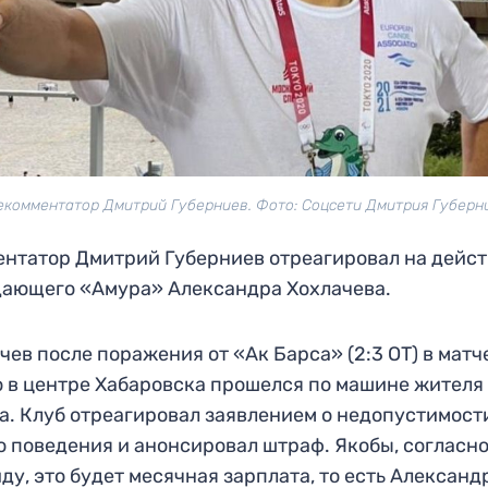
екомментатор Дмитрий Губерниев. Фото: Соцсети Дмитрия Губерн
нтатор Дмитрий Губерниев отреагировал на дейс
ающего «Амура» Александра Хохлачева.
чев после поражения от «Ак Барса» (2:3 ОТ) в матч
 в центре Хабаровска прошелся по машине жителя
а. Клуб отреагировал заявлением о недопустимост
о поведения и анонсировал штраф. Якобы, согласн
ду, это будет месячная зарплата, то есть Александ