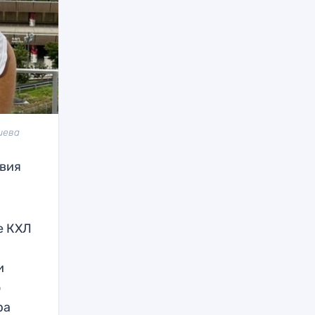
иева
твия
е КХЛ
и
о
ра