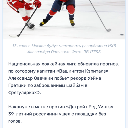
13 июля в Москве будут чествовать рекордсмена НХЛ
Александра Овечкина. Фото: REUTERS
Национальная хоккейная лига обновила прогноз,
по которому капитан «Вашингтон Кэпиталз»
Александр Овечкин побьет рекорд Уэйна
Гретцки по заброшенным шайбам в
«регулярках».
Накануне в матче против «Детройт Ред Уингз»
39-летний россиянин ушел с площадки без
голов.