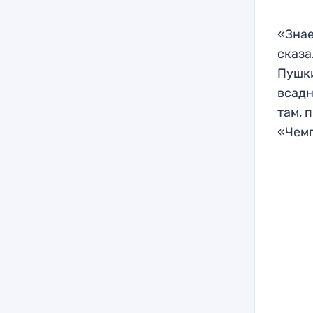
«Знае
сказа
Пушки
всадн
там, 
«Чем