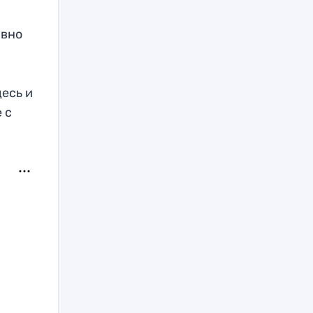
авно
есь и
 с