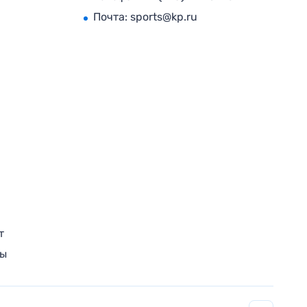
Почта:
sports@kp.ru
т
ры