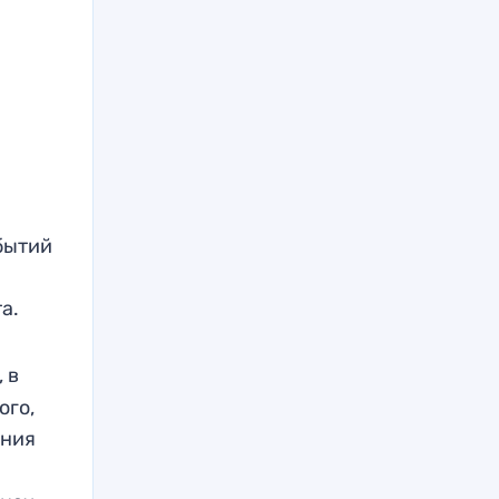
бытий
а.
 в
ого,
ения