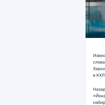
Извес
слова
Харки
в КХЛ
Назар
«Йоке
набир