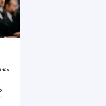
л
манды
о
,