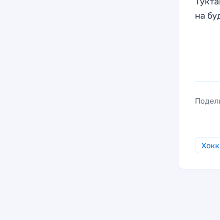
Тукта
на бу
Подел
Хокк