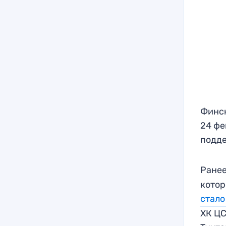
Финск
24 фе
подде
Ране
котор
стало
ХК ЦС