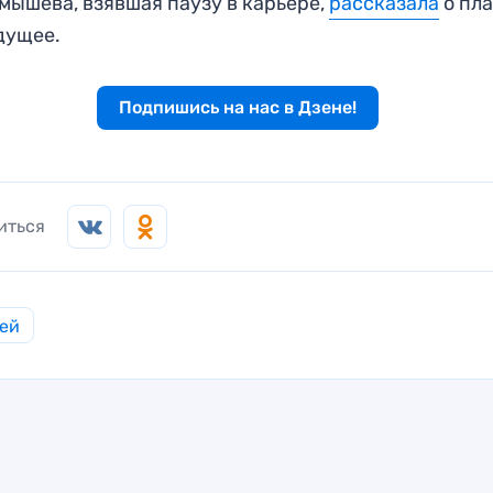
мышева, взявшая паузу в карьере,
рассказала
о пл
дущее.
Подпишись на нас в Дзене!
иться
ей