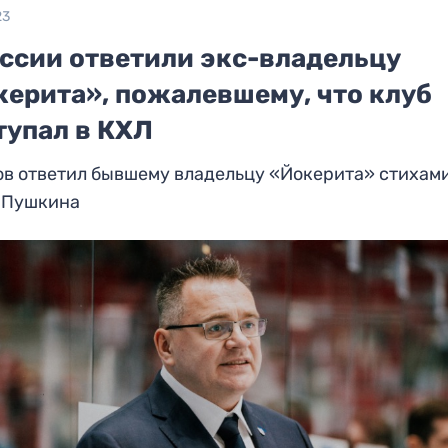
23
оссии ответили экс-владельцу
керита», пожалевшему, что клуб
тупал в КХЛ
в ответил бывшему владельцу «Йокерита» стихами
 Пушкина