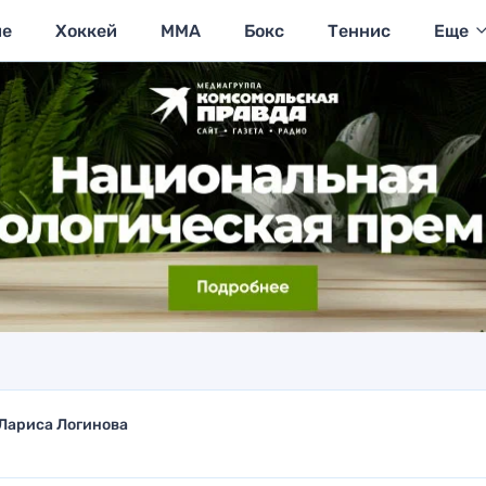
ие
Хоккей
MMA
Бокс
Теннис
Еще
Лариса Логинова