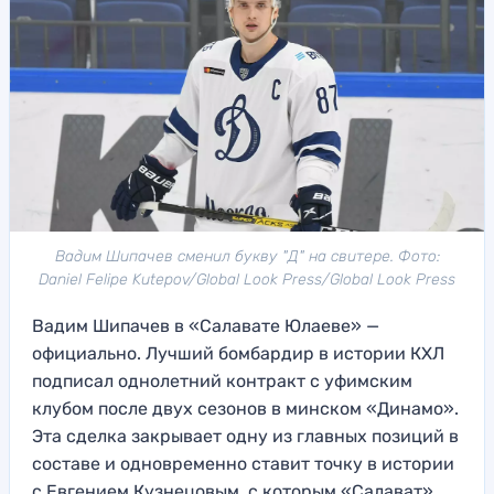
Вадим Шипачев сменил букву "Д" на свитере. Фото:
Daniel Felipe Kutepov/Global Look Press/Global Look Press
Вадим Шипачев в «Салавате Юлаеве» —
официально. Лучший бомбардир в истории КХЛ
подписал однолетний контракт с уфимским
клубом после двух сезонов в минском «Динамо».
Эта сделка закрывает одну из главных позиций в
составе и одновременно ставит точку в истории
с Евгением Кузнецовым, с которым «Салават»