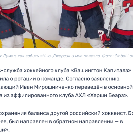
: Думал, как забить «Нью-Джерси» и мне повезло. Фото: Global Lo
-служба хоккейного клуба «Вашингтон Кэпиталз»
ила о ротации в команде. Согласно заявлению,
дающий Иван Мирошниченко переведён в основной
в из аффилированного клуба АХЛ «Херши Беарз».
охранения баланса другой российский хоккеист, Б
ев, был направлен в обратном направлении — в
ши».