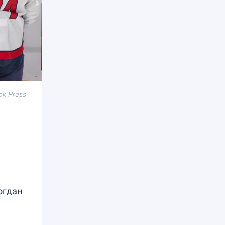
ok Press
огдан