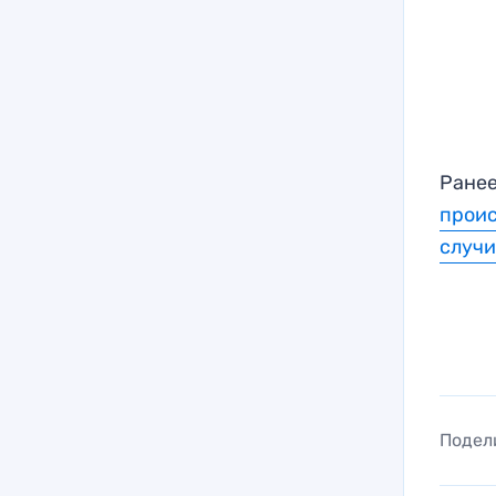
Ранее
прои
случ
Подел