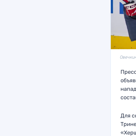
Овечкин
Пресс
объяв
напа
соста
Для с
Трине
«Хер