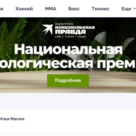
ие
Хоккей
MMA
Бокс
Теннис
Еще
Илья Масюк