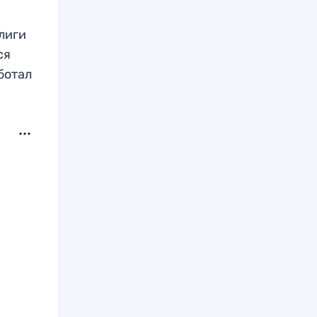
лиги
ся
ботал