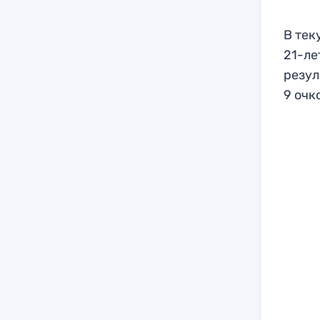
В тек
21-ле
резул
9 очк