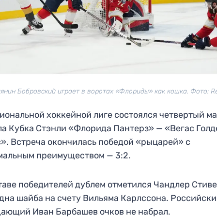
янин Бобровский играет в воротах «Флориды» как кошка. Фото: R
иональной хоккейной лиге состоялся четвертый м
а Кубка Стэнли «Флорида Пантерз» — «Вегас Голд
». Встреча окончилась победой «рыцарей» с
альным преимуществом — 3:2.
таве победителей дублем отметился Чандлер Стиве
дна шайба на счету Вильяма Карлссона. Российск
ающий Иван Барбашев очков не набрал.