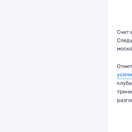
Счет 
Следу
моско
Отмет
усил
клуба
трен
разго