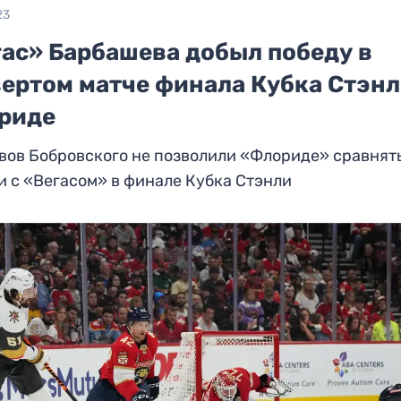
23
гас» Барбашева добыл победу в
вертом матче финала Кубка Стэнл
риде
вов Бобровского не позволили «Флориде» сравнять
и с «Вегасом» в финале Кубка Стэнли