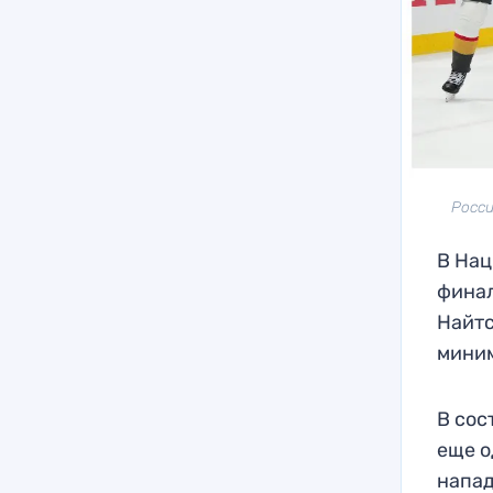
Росси
В Нац
финал
Найтс
миним
В сос
еще о
напад