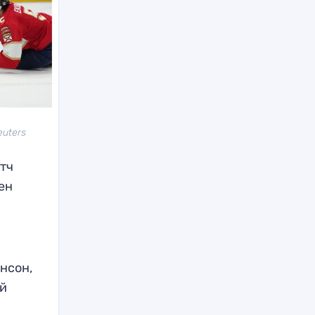
euters
атч
ен
нсон,
ий