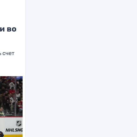
и во
 счет