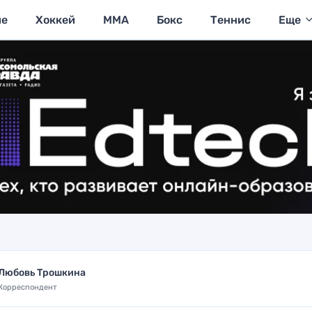
ие
Хоккей
MMA
Бокс
Теннис
Еще
Любовь Трошкина
Корреспондент