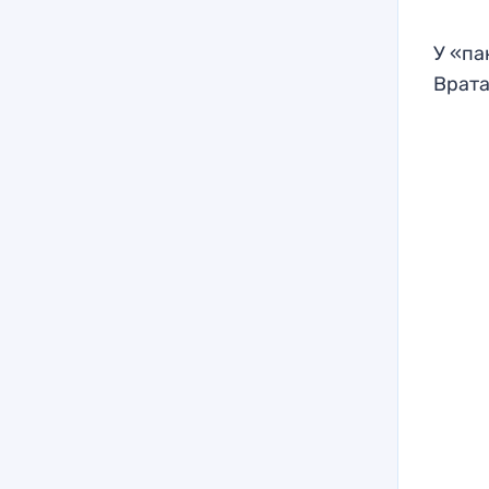
У «па
Врата