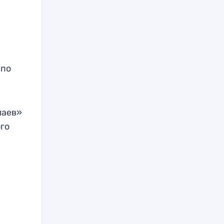
 по
лаев»
ого