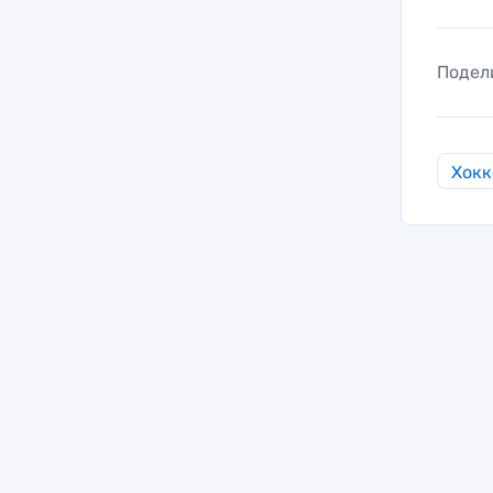
Подел
Хокк