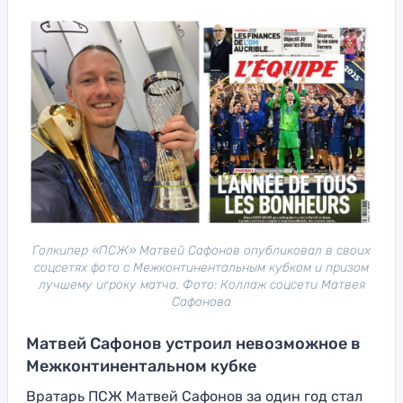
Голкипер «ПСЖ» Матвей Сафонов опубликовал в своих
соцсетях фото с Межконтинентальным кубком и призом
лучшему игроку матча. Фото: Коллаж соцсети Матвея
Сафонова
Матвей Сафонов устроил невозможное в
Межконтинентальном кубке
Вратарь ПСЖ Матвей Сафонов за один год стал