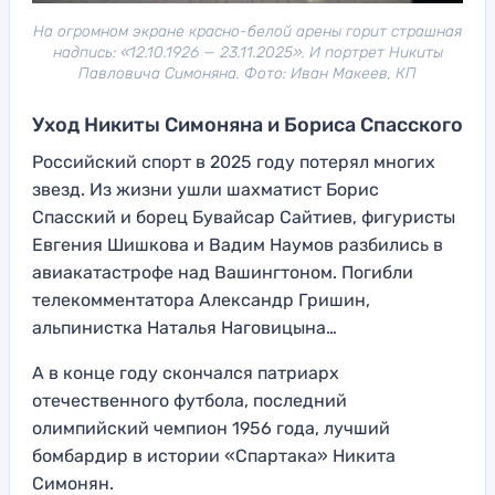
На огромном экране красно-белой арены горит страшная
надпись: «12.10.1926 — 23.11.2025». И портрет Никиты
Павловича Симоняна. Фото: Иван Макеев, КП
Уход Никиты Симоняна и Бориса Спасского
Российский спорт в 2025 году потерял многих
звезд. Из жизни ушли шахматист Борис
Спасский и борец Бувайсар Сайтиев, фигуристы
Евгения Шишкова и Вадим Наумов разбились в
авиакатастрофе над Вашингтоном. Погибли
телекомментатора Александр Гришин,
альпинистка Наталья Наговицына…
А в конце году скончался патриарх
отечественного футбола, последний
олимпийский чемпион 1956 года, лучший
бомбардир в истории «Спартака» Никита
Симонян.