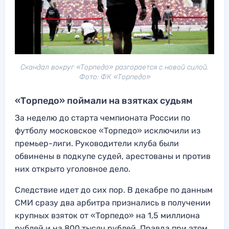
Скандал вокруг «Торпедо» разгорается с новой силой.
Фото: ФК «Торпедо»
«Торпедо» поймали на взятках судьям
За неделю до старта чемпионата России по
футболу московское «Торпедо» исключили из
премьер-лиги. Руководители клуба были
обвинены в подкупе судей, арестованы и против
них открыто уголовное дело.
Следствие идет до сих пор. В декабре по данным
СМИ сразу два арбитра признались в получении
крупных взяток от «Торпедо» на 1,5 миллиона
рублей и на 800 тысяч рублей. Правда при этом