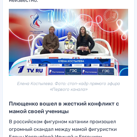
неизвестно.
Елена Костылева. Фото: стоп-кадр прямого эфира
«Первого канала»
Плющенко вошел в жесткий конфликт с
мамой своей ученицы
В российском фигурном катании произошел
огромный скандал между мамой фигуристки
Елены Костылёвой Ириной и Евгением