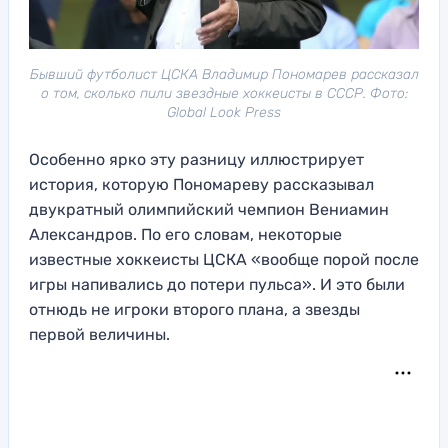
Бывший футболист ЦСКА Владимир Пономарев рассказал
о том, сколько пили звездные хоккеисты в СССР. Фото:
Global Look Press
Особенно ярко эту разницу иллюстрирует
история, которую Пономареву рассказывал
двукратный олимпийский чемпион Вениамин
Александров. По его словам, некоторые
известные хоккеисты ЦСКА «вообще порой после
игры напивались до потери пульса». И это были
отнюдь не игроки второго плана, а звезды
первой величины.