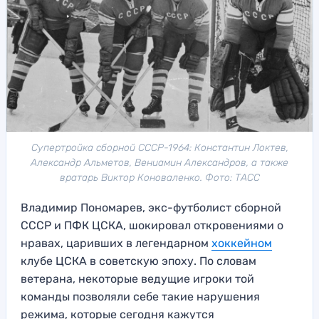
Супертройка сборной СССР-1964: Константин Локтев,
Александр Альметов, Вениамин Александров, а также
вратарь Виктор Коноваленко. Фото: ТАСС
Владимир Пономарев, экс-футболист сборной
СССР и ПФК ЦСКА, шокировал откровениями о
нравах, царивших в легендарном
хоккейном
клубе ЦСКА в советскую эпоху. По словам
ветерана, некоторые ведущие игроки той
команды позволяли себе такие нарушения
режима, которые сегодня кажутся