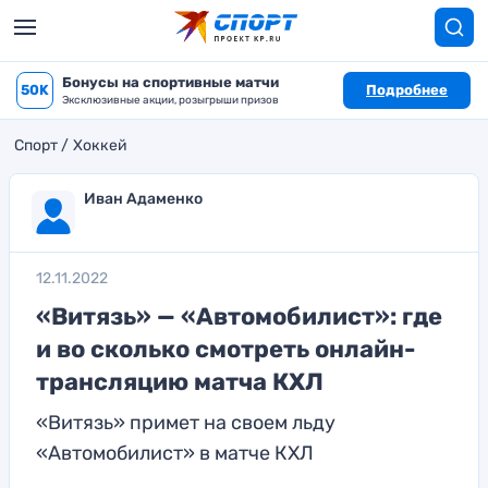
Бонусы на спортивные матчи
50K
Подробнее
Эксклюзивные акции, розыгрыши призов
Спорт
Хоккей
Иван Адаменко
12.11.2022
«Витязь» — «Автомобилист»: где
и во сколько смотреть онлайн-
трансляцию матча КХЛ
«Витязь» примет на своем льду
«Автомобилист» в матче КХЛ