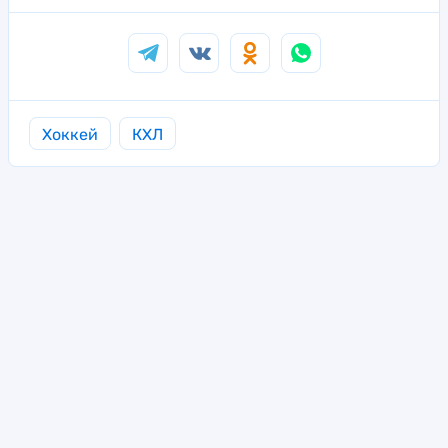
Хоккей
КХЛ