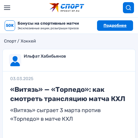
Бонусы на спортивные матчи
50K
Подробнее
Эксклюзивные акции, розыгрыши призов
Спорт
Хоккей
Ильфат Хабибьянов
03.03.2025
«Витязь» — «Торпедо»: как
смотреть трансляцию матча КХЛ
«Витязь» сыграет 3 марта против
«Торпедо» в матче КХЛ