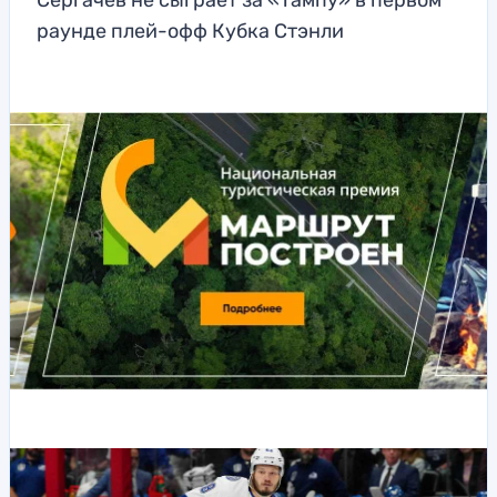
Сергачев не сыграет за «Тампу» в первом
раунде плей-офф Кубка Стэнли