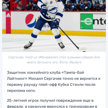
Сергачев: Уход из «Монреаля» стал сильным ударом для
моего детского эго. Фото: Reuters
Защитник хоккейного клуба «Тампа-Бэй
Лайтнинг» Михаил Сергачев точно не вернется к
первому раунду плей-офф Кубка Стэнли после
перелома ноги.
25-летний игрок получил повреждение еще в
феврале, а накануне вернулся к тренировкам в