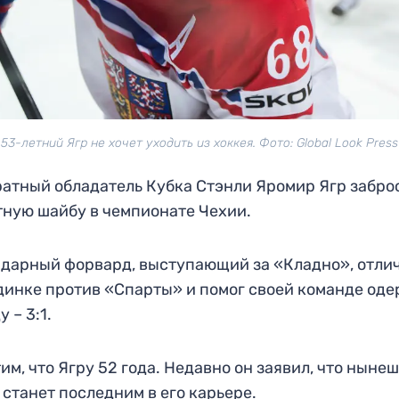
53-летний Ягр не хочет уходить из хоккея. Фото: Global Look Press
атный обладатель Кубка Стэнли Яромир Ягр забро
ную шайбу в чемпионате Чехии.
дарный форвард, выступающий за «Кладно», отли
динке против «Спарты» и помог своей команде од
 – 3:1.
им, что Ягру 52 года. Недавно он заявил, что ныне
 станет последним в его карьере.