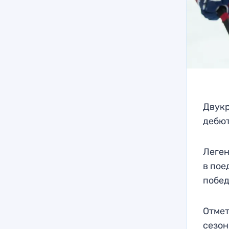
Двукр
дебют
Леген
в пое
победу
Отмет
сезон