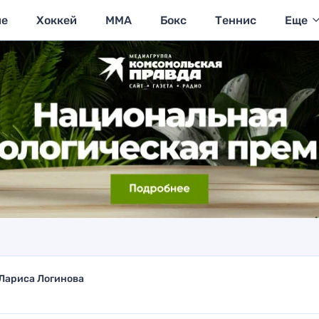
ие
Хоккей
MMA
Бокс
Теннис
Еще
Лариса Логинова