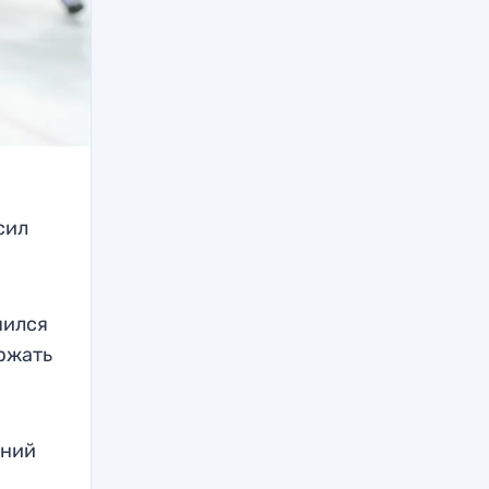
сил
чился
ержать
шний