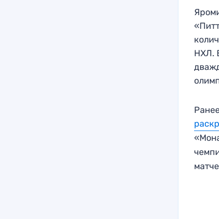
Яроми
«Питт
колич
НХЛ. 
дважд
олим
Ранее
раск
«Мон
чемпи
матче