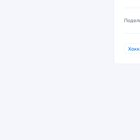
Подел
Хокк